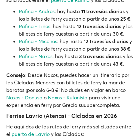
solicitadas entre el
puerto de Rafina
y las Cícladas:
Rafina - Andros
: hay hasta
11 travesías diarias
y
los billetes de ferry cuestan a partir de unos
25 €
.
Rafina - Tinos
: hay hasta
12 travesías diarias
y los
billetes de ferry cuestan a partir de unos
30 €
.
Rafina - Miconos
: hay hasta
12 travesías diarias
y
los billetes de ferry cuestan a partir de unos
38 €
.
Rafina - Naxos
: hay hasta
3 travesías diarias
y los
billetes de ferry cuestan a partir de unos
43 €
.
Consejo
: Desde Naxos, puedes hacer un itinerario por
las Cícladas Menores con billetes de ferry la mar de
baratos ¡por solo 6-8 €! No dudes en viajar en barco
Naxos - Donusa
o
Naxos - Kufonisia
para vivir una
experiencia en ferry por Grecia suuupercompleta.
Ferries Lavrio (Atenas) - Cícladas en 2026
He aquí dos de las rutas de ferry más solicitadas entre
el
puerto de Lavrio
y las Cícladas: