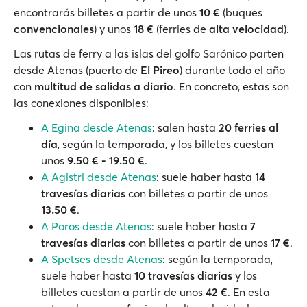
encontrarás billetes a partir de unos
10 €
(buques
convencionales
) y unos
18 €
(ferries de
alta velocidad
).
Las rutas de ferry a las islas del golfo Sarónico parten
desde Atenas (puerto de
El Pireo
) durante todo el año
con
multitud de salidas a diario
. En concreto, estas son
las conexiones disponibles:
A Egina desde Atenas
: salen hasta
20 ferries al
día
, según la temporada, y los billetes cuestan
unos
9.50 € - 19.50 €
.
A Agistri desde Atenas
: suele haber hasta
14
travesías diarias
con billetes a partir de unos
13.50 €
.
A Poros desde Atenas
: suele haber hasta
7
travesías diarias
con billetes a partir de unos
17 €
.
A Spetses desde Atenas
: según la temporada,
suele haber hasta
10 travesías diarias
y los
billetes cuestan a partir de unos
42 €
. En esta