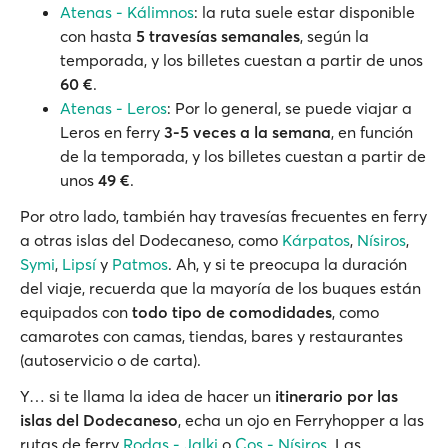
Atenas - Kálimnos
: la ruta suele estar disponible
con hasta
5 travesías semanales
, según la
temporada, y los billetes cuestan a partir de unos
60 €
.
Atenas - Leros
: Por lo general, se puede viajar a
Leros en ferry
3-5 veces a la semana
, en función
de la temporada, y los billetes cuestan a partir de
unos
49 €
.
Por otro lado, también hay travesías frecuentes en ferry
a otras islas del Dodecaneso, como
Kárpatos
,
Nísiros
,
Symi
,
Lipsí
y
Patmos
. Ah, y si te preocupa la duración
del viaje, recuerda que la mayoría de los buques están
equipados con
todo tipo de comodidades
, como
camarotes con camas, tiendas, bares y restaurantes
(autoservicio o de carta).
Y… si te llama la idea de hacer un
itinerario por las
islas del Dodecaneso
, echa un ojo en Ferryhopper a las
rutas de ferry
Rodas - Jalki
o
Cos - Nísiros
. Las