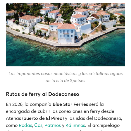
Las imponentes casas neoclásicas y las cristalinas aguas
de la isla de Spetses
Rutas de ferry al Dodecaneso
En 2026, la compañía
Blue Star Ferries
será la
encargada de cubrir las conexiones en ferry desde
Atenas (
puerto de El Pireo
) y las islas del Dodecaneso,
como
Rodas
,
Cos
,
Patmos
y
Kálimnos
. El archipiélago