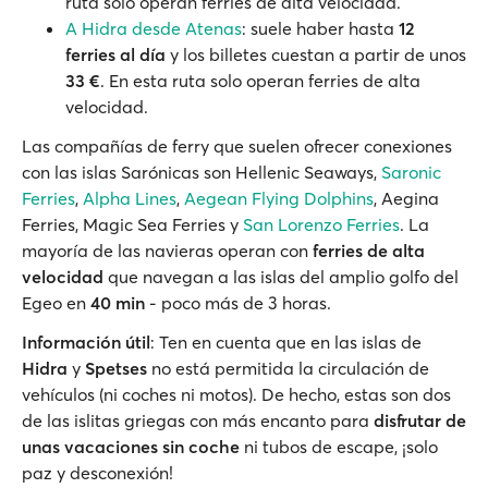
ruta solo operan ferries de alta velocidad.
A Hidra desde Atenas
: suele haber hasta
12
ferries al día
y los billetes cuestan a partir de unos
33 €
. En esta ruta solo operan ferries de alta
velocidad.
Las compañías de ferry que suelen ofrecer conexiones
con las islas Sarónicas son Hellenic Seaways,
Saronic
Ferries
,
Alpha Lines
,
Aegean Flying Dolphins
, Aegina
Ferries, Magic Sea Ferries y
San Lorenzo Ferries
. La
mayoría de las navieras operan con
ferries de alta
velocidad
que navegan a las islas del amplio golfo del
Egeo en
40 min
- poco más de 3 horas.
Información útil
: Ten en cuenta que en las islas de
Hidra
y
Spetses
no está permitida la circulación de
vehículos (ni coches ni motos). De hecho, estas son dos
de las islitas griegas con más encanto para
disfrutar de
unas vacaciones sin coche
ni tubos de escape, ¡solo
paz y desconexión!