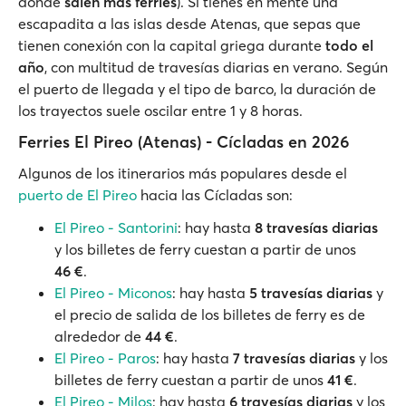
donde
salen más ferries
). Si tienes en mente una
escapadita a las islas desde Atenas, que sepas que
tienen conexión con la capital griega durante
todo el
año
, con multitud de travesías diarias en verano. Según
el puerto de llegada y el tipo de barco, la duración de
los trayectos suele oscilar entre 1 y 8 horas.
Ferries El Pireo (Atenas) - Cícladas en 2026
Algunos de los itinerarios más populares desde el
puerto de El Pireo
hacia las Cícladas son:
El Pireo - Santorini
: hay hasta
8 travesías diarias
y los billetes de ferry cuestan a partir de unos
46 €
.
El Pireo - Miconos
: hay hasta
5 travesías diarias
y
el precio de salida de los billetes de ferry es de
alrededor de
44 €
.
El Pireo - Paros
: hay hasta
7 travesías diarias
y los
billetes de ferry cuestan a partir de unos
41 €
.
El Pireo - Milos
: hay hasta
6 travesías diarias
y los