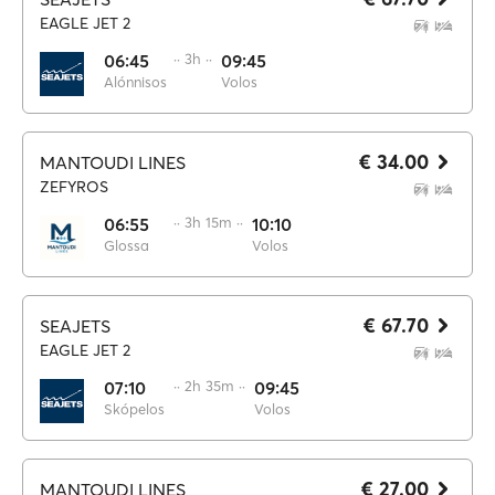
EAGLE JET 2
06:45
·· 3h ··
09:45
Alónnisos
Volos
€ 34.00
MANTOUDI LINES
ZEFYROS
06:55
·· 3h 15m ··
10:10
Glossa
Volos
€ 67.70
SEAJETS
EAGLE JET 2
07:10
·· 2h 35m ··
09:45
Skópelos
Volos
€ 27.00
MANTOUDI LINES