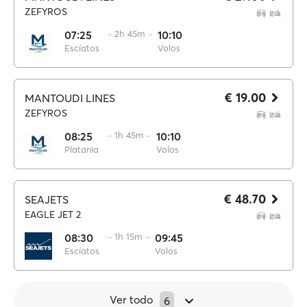
ZEFYROS
07:25
·· 2h 45m ··
10:10
Escíatos
Volos
€ 19.00
MANTOUDI LINES
ZEFYROS
08:25
·· 1h 45m ··
10:10
Platania
Volos
€ 48.70
SEAJETS
EAGLE JET 2
08:30
·· 1h 15m ··
09:45
Escíatos
Volos
Ver todo
6