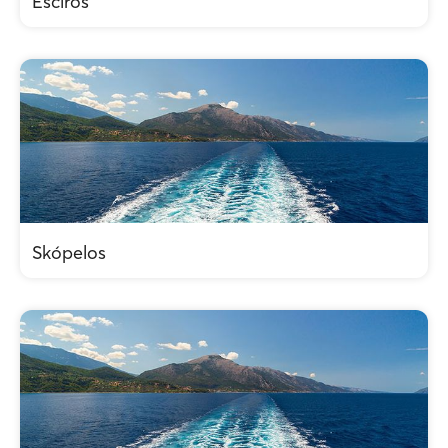
Esciros
Skópelos