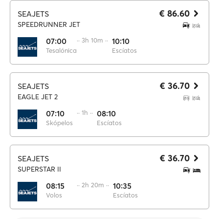
€ 86.60
SEAJETS
SPEEDRUNNER JET
07:00
·· 3h 10m ··
10:10
Tesalónica
Escíatos
€ 36.70
SEAJETS
EAGLE JET 2
07:10
·· 1h ··
08:10
Skópelos
Escíatos
€ 36.70
SEAJETS
SUPERSTAR II
08:15
·· 2h 20m ··
10:35
Volos
Escíatos