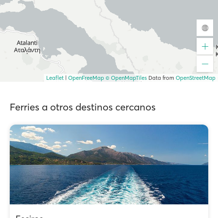
Leaflet
|
OpenFreeMap
© OpenMapTiles
Data from
OpenStreetMap
Ferries a otros destinos cercanos