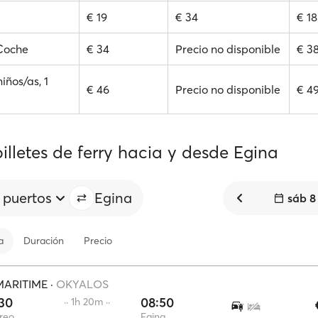
€ 19
€ 34
€ 18
 Coche
€ 34
Precio no disponible
€ 3
niños/as, 1
€ 46
Precio no disponible
€ 49
illetes de ferry hacia y desde Egina
 puertos
Egina
sáb 8
a
Duración
Precio
MARITIME
·
OKYALOS
30
08:50
·· 1h 20m ··
ireo
Egina