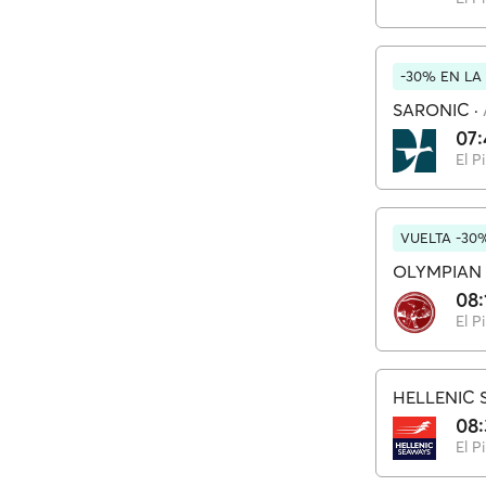
-30% EN LA
SARONIC
·
07:
El P
VUELTA -30
OLYMPIAN 
08:
El P
HELLENIC 
08
El P