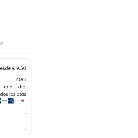
na
esde
€ 9.50
40m
ene. ‐ dic.
dos los días