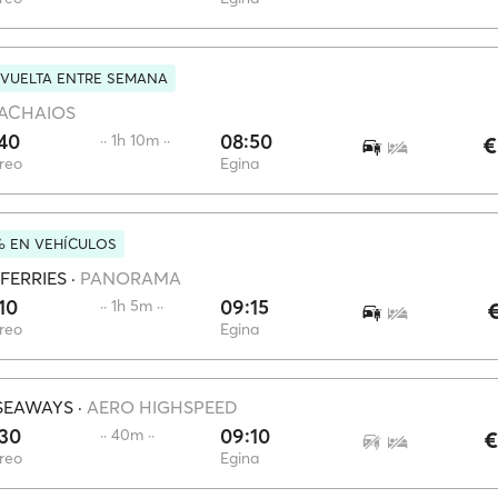
 VUELTA ENTRE SEMANA
ACHAIOS
40
08:50
·· 1h 10m ··
€
ireo
Egina
% EN VEHÍCULOS
FERRIES
·
PANORAMA
10
09:15
·· 1h 5m ··
€
ireo
Egina
SEAWAYS
·
AERO HIGHSPEED
:30
09:10
·· 40m ··
€
ireo
Egina