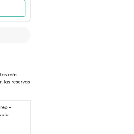
rutas más
, las reservas
ireo –
vala