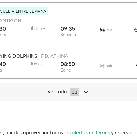
 VUELTA ENTRE SEMANA
ANTIGONI
:30
09:35
·· 1h 5m ··
€
ireo
Souvala
YING DOLPHINS
·
F.D. ATHINA
:40
08:50
·· 10m ··
a
Egina
Ver todo
60
r, puedes aprovechar todas las
ofertas en ferries
y reservar b