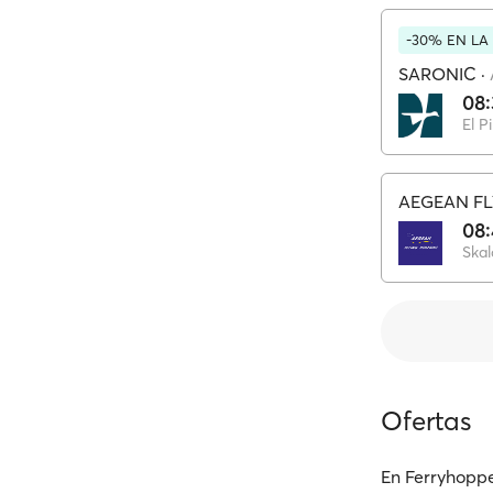
-30% EN LA
SARONIC
·
08
El P
AEGEAN FL
08
Skal
Ofertas
En Ferryhoppe