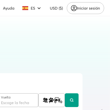
Ayuda
ES
USD ($)
Iniciar sesión
Vuelta
1
0
0
Escoge la fecha