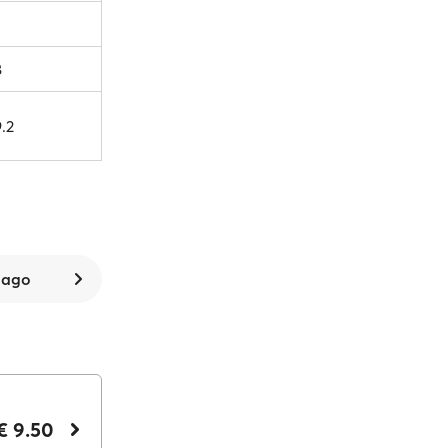
8
.2
 ago
€ 9.50