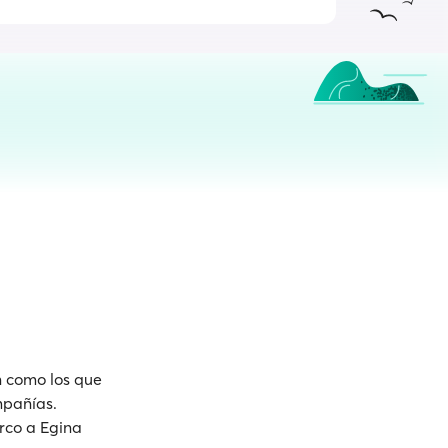
n como los que
mpañías.
arco a Egina