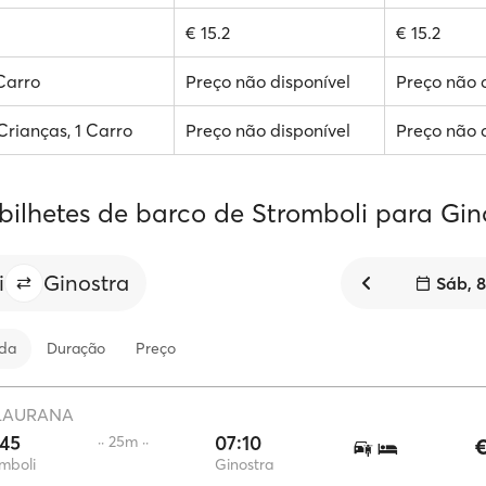
€ 15.2
€ 15.2
 Carro
Preço não disponível
Preço não 
 Crianças, 1 Carro
Preço não disponível
Preço não 
 bilhetes de barco de Stromboli para Gin
i
Ginostra
Sáb, 
ida
Duração
Preço
LAURANA
:45
07:10
·· 25m ··
€
mboli
Ginostra