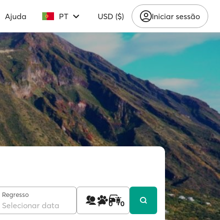
Ajuda
PT
USD ($)
Iniciar sessão
Regresso
1
0
0
Selecionar data