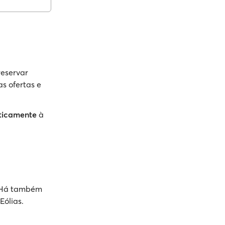
reservar
as ofertas e
ticamente
à
. Há também
Eólias.