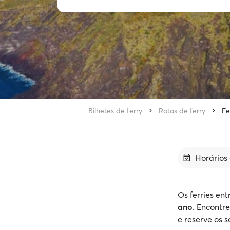
Bilhetes de ferry
Rotas de ferry
Fe
Horários 
Os ferries en
ano
. Encontr
e reserve os s