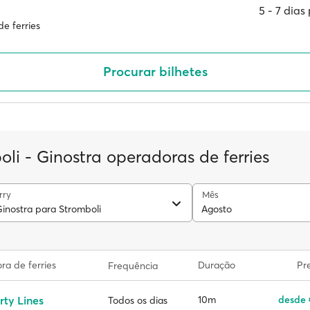
5 ‐ 7 dia
e ferries
Procurar bilhetes
li - Ginostra operadoras de ferries
rry
Mês
Ginostra para Stromboli
Agosto
a de ferries
Duração
Pr
Frequência
rty Lines
10m
desde 
Todos os dias