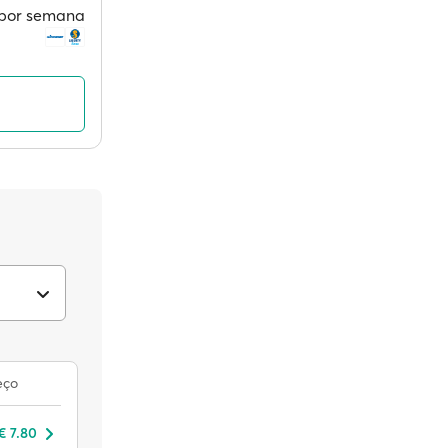
s por semana
eço
€ 7.80