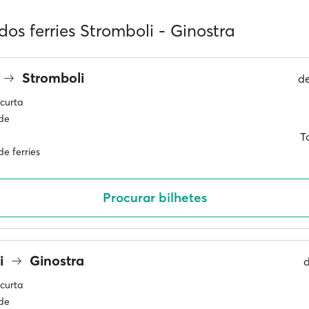
dos ferries Stromboli - Ginostra
Stromboli
d
curta
ade
T
e ferries
Procurar bilhetes
i
Ginostra
curta
ade