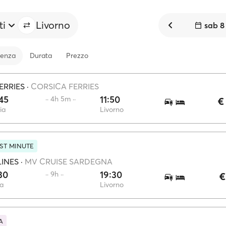
ti
Livorno
sab 8
tenza
Durata
Prezzo
ERRIES
·
CORSICA FERRIES
45
11:50
·· 4h 5m ··
€
ia
Livorno
ST MINUTE
LINES
·
MV CRUISE SARDEGNA
30
19:30
·· 9h ··
€
a
Livorno
A