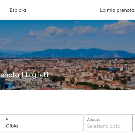
Esplora
La mia prenota
o
enota i biglietti
A
Andata
Seleziona data