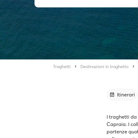
Traghetti
Destinazioni in traghetto
Itinerari
I traghetti d
Capraia. I col
partenze quot