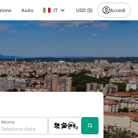
zione
Aiuto
IT
USD ($)
Accedi
Ritorno
1
0
0
Seleziona data