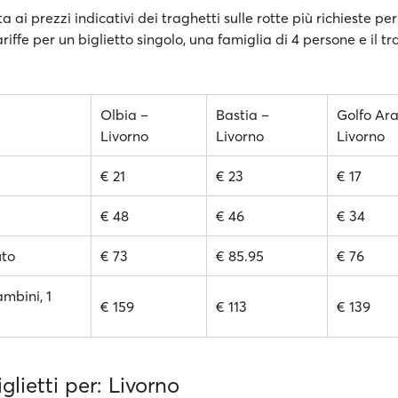
a ai prezzi indicativi dei traghetti sulle rotte più richieste per
ariffe per un biglietto singolo, una famiglia di 4 persone e il t
Olbia –
Bastia –
Golfo Ara
Livorno
Livorno
Livorno
€ 21
€ 23
€ 17
€ 48
€ 46
€ 34
uto
€ 73
€ 85.95
€ 76
ambini, 1
€ 159
€ 113
€ 139
glietti per: Livorno