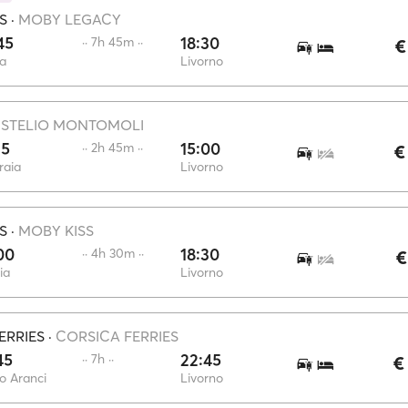
S
·
MOBY LEGACY
45
18:30
·· 7h 45m ··
€
a
Livorno
·
STELIO MONTOMOLI
15
15:00
·· 2h 45m ··
€
raia
Livorno
S
·
MOBY KISS
00
18:30
·· 4h 30m ··
€
ia
Livorno
ERRIES
·
CORSICA FERRIES
45
22:45
·· 7h ··
€
o Aranci
Livorno