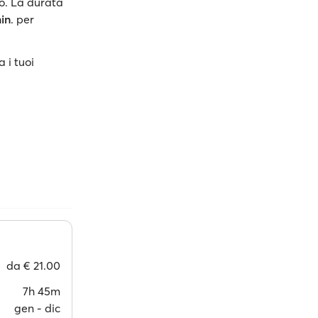
o. La durata
min
. per
a i tuoi
da
€ 21.00
7h 45m
gen ‐ dic