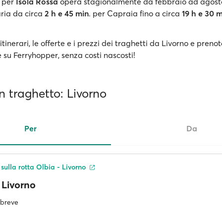
 per
Isola Rossa
opera stagionalmente da febbraio ad agost
aria da circa
2 h e 45 min
. per Capraia fino a circa
19 h e 30 
 itinerari, le offerte e i prezzi dei traghetti da Livorno e prenot
ne su Ferryhopper, senza costi nascosti!
 in traghetto: Livorno
Per
Da
 sulla rotta Olbia - Livorno
Livorno
ù breve