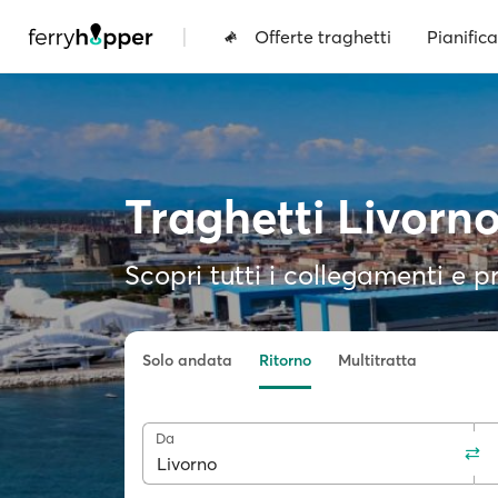
|
Offerte traghetti
Pianifica
Traghetti Livorn
Scopri tutti i collegamenti e pr
Solo andata
Ritorno
Multitratta
Da