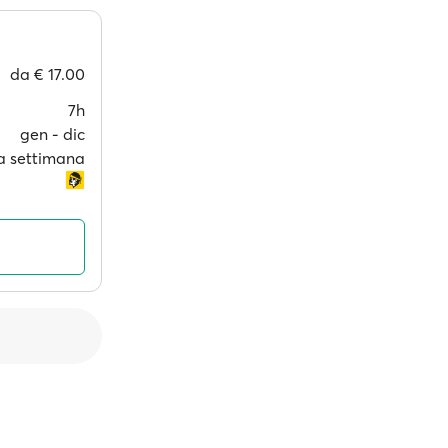
da
€ 17.00
7h
gen ‐ dic
 a settimana