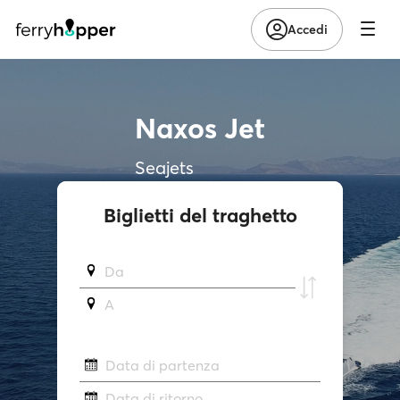
Accedi
Naxos Jet
Seajets
Biglietti del traghetto
Da
A
Data di partenza
Data di ritorno