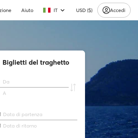
zione
Aiuto
IT
USD ($)
Accedi
Biglietti del traghetto
Da
A
Data di partenza
Data di ritorno