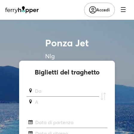
Accedi
Ponza Jet
Nlg
Biglietti del traghetto
Da
A
Data di partenza
Data di ritorno