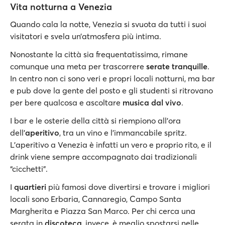
Vita notturna a Venezia
Quando cala la notte, Venezia si svuota da tutti i suoi
visitatori e svela un’atmosfera più intima.
Nonostante la città sia frequentatissima, rimane
comunque una meta per trascorrere
serate tranquille
.
In centro non ci sono veri e propri locali notturni, ma bar
e pub dove la gente del posto e gli studenti si ritrovano
per bere qualcosa e ascoltare
musica dal vivo
.
I bar e le osterie della città si riempiono all'ora
dell'
aperitivo
, tra un vino e l'immancabile spritz.
L'aperitivo a Venezia è infatti un vero e proprio rito, e il
drink viene sempre accompagnato dai tradizionali
“cicchetti”.
I
quartieri
più famosi dove divertirsi e trovare i migliori
locali sono Erbaria, Cannaregio, Campo Santa
Margherita e Piazza San Marco. Per chi cerca una
serata in
discoteca
, invece, è meglio spostarsi nelle