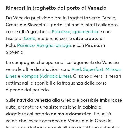
Itinerari in traghetto dal porto di Venezia
Da Venezia puoi viaggiare in traghetto verso Grecia,
Croazia e Slovenia. Il porto italiano è infatti collegato
con le
città greche
di
Patrasso
,
Igoumenitsa
e con
l’isola di
Corfù
; ma anche con le
città croate
di
Pola,
Parenzo
,
Rovigno
,
Umago
, e con
Pirano
, in
Slovenia
Le compagnie che operano i collegamenti da Venezia
verso le altre destinazioni sono
Anek Superfast
,
Minoan
Lines
e
Kompas (Adriatic Lines)
. Ci sono diversi itinerari
settimanali disponibili e la frequenza delle corse
dipende dal periodo.
Sulle
navi da Venezia alla Grecia
è possibile
imbarcare
auto
, prenotare una sistemazione in
cabina
e
viaggiare col proprio
animale domestico
. Le unità
veloci che invece operano da Venezia alla Croazia,
invece, non imbarcano veicoli, ma accettano animali a