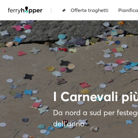
|
Offerte traghetti
Pianifica
I Carnevali più
Da nord a sud per festegg
dell’anno