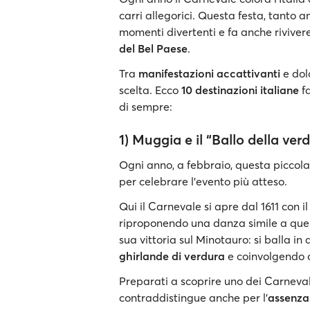
carri allegorici. Questa festa, tanto 
momenti divertenti e fa anche rivivere
del Bel Paese
.
Tra
manifestazioni accattivanti
e dolc
scelta. Ecco
10 destinazioni italiane
fa
di sempre:
1) Muggia e il “Ballo della ver
Ogni anno, a febbraio, questa piccola
per celebrare l’evento più atteso.
Qui il Carnevale si apre dal 1611 con i
riproponendo una danza simile a quel
sua vittoria sul Minotauro: si balla in
ghirlande di verdura
e coinvolgendo 
Preparati a scoprire uno dei Carnevali p
contraddistingue anche per l'
assenza