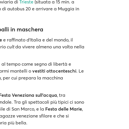
oviaria di
Trieste
(situata a 15 min. a
a di autobus 20 e arrivare a Muggia in
balli in maschera
e
e raffinato d’Italia e del mondo, il
prio
cult
da vivere almeno una volta nella
 al tempo come segno di libertà e
ormi mantelli o
vestiti ottocenteschi
. Le
a, per cui prepara la macchina
Festa Veneziana sull'acqua
, tra
dole. Tra gli spettacoli più tipici ci sono
ile di San Marco, e la
Festa delle Marie
,
agazze veneziane sfilare e che si
ia più bella.