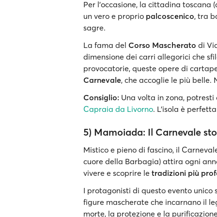
Per l'occasione, la cittadina toscana 
un vero e proprio
palcoscenico
, tra b
sagre.
La fama del
Corso Mascherato
di Vi
dimensione dei carri allegorici che sf
provocatorie, queste opere di cartap
Carnevale
, che accoglie le più belle
Consiglio:
Una volta in zona, potresti
Capraia da Livorno
. L'isola è perfett
5) Mamoiada: Il Carnevale sto
Mistico e pieno di fascino, il Carnev
cuore della Barbagia) attira ogni anno
vivere e scoprire le
tradizioni più pr
I protagonisti di questo evento unico s
figure mascherate che incarnano il leg
morte, la protezione e la purificazione