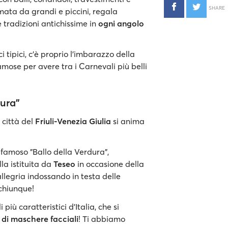
SHARE
amata da grandi e piccini, regala
 tradizioni antichissime in
ogni angolo
i tipici, c’è proprio l’imbarazzo della
mose per avere tra i Carnevali più belli
dura”
 città del
Friuli-Venezia Giulia
si anima
l famoso "Ballo della Verdura",
la istituita da
Teseo
in occasione della
 allegria indossando in testa delle
chiunque!
iù caratteristici d'Italia, che si
 di maschere facciali
! Ti abbiamo