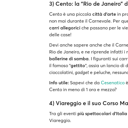
3) Cento: la “Rio de Janeiro”
Cento è una piccola
città d'arte
in pr
non mai durante il Carnevale. Per qu
carri allegorici
che passano per le vie
delle case!
Devi anche sapere anche che il Carne
Rio de Janeiro, e ne riprende infatti i r
ballerine di samba
. I figuranti sui c
il famoso "
gettito
", ossia un lancio di
cioccolatini,
gadget
e peluche, nessun
Info utile:
Sapevi che da
Cesenatico
è
Cento in meno di 1 ora e mezza?
4) Viareggio e il suo Corso M
Tra gli eventi
più spettacolari d'Italia
Viareggio.