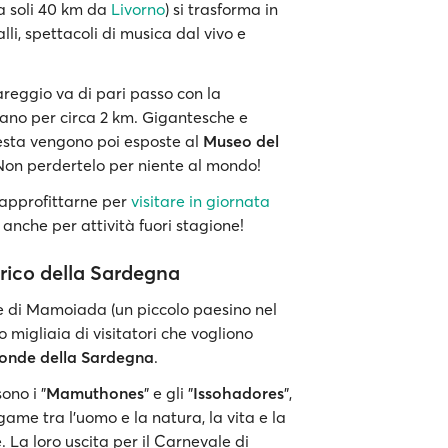
(a soli 40 km da
Livorno
) si trasforma in
alli, spettacoli di musica dal vivo e
areggio va di pari passo con la
ilano per circa 2 km. Gigantesche e
esta vengono poi esposte al
Museo del
. Non perdertelo per niente al mondo!
 approfittarne per
visitare in giornata
a anche per attività fuori stagione!
rico della Sardegna
ale di Mamoiada (un piccolo paesino nel
 migliaia di visitatori che vogliono
ofonde della Sardegna
.
ono i "
Mamuthones
" e gli "
Issohadores
",
ame tra l'uomo e la natura, la vita e la
. La loro uscita per il Carnevale di