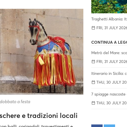
Traghetti Albania: I
FRI, 31 JULY 202
CONTINUA A LEG
Metrò del Mare: scop
FRI, 31 JULY 202
Itinerario in Sicilia:
THU, 30 JULY 20
7 spiagge nascoste d
dobbato a festa
THU, 30 JULY 20
aschere e tradizioni locali
con balli, coriandoli, travestimenti e