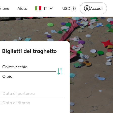
zione
Aiuto
IT
USD ($)
Accedi
Biglietti del traghetto
Civitavecchia
Olbia
Data di partenza
Data di ritorno