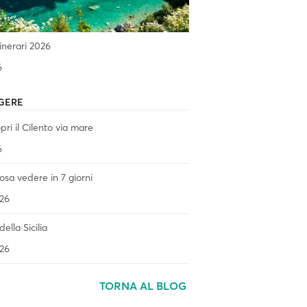
tinerari 2026
6
GERE
ri il Cilento via mare
6
 cosa vedere in 7 giorni
26
ella Sicilia
26
TORNA AL BLOG