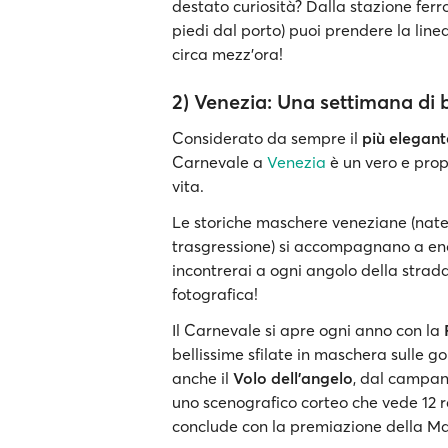
destato curiosità? Dalla stazione ferr
piedi dal porto) puoi prendere la line
circa mezz'ora!
2) Venezia: Una settimana di 
Considerato da sempre il
più elegant
Carnevale a
Venezia
è un vero e pro
vita.
Le storiche maschere veneziane (nate
trasgressione) si accompagnano a en
incontrerai a ogni angolo della strad
fotografica!
Il Carnevale si apre ogni anno con la
bellissime sfilate in maschera sulle gon
anche il
Volo dell'angelo
, dal campan
uno scenografico corteo che vede 12 r
conclude con la premiazione della Mar