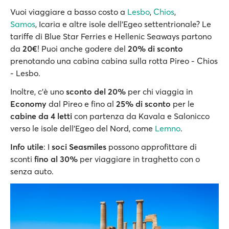
Vuoi viaggiare a basso costo a
Lesbo
,
Chios
,
Samos
, Icaria e altre isole dell'Egeo settentrionale? Le
tariffe di Blue Star Ferries e Hellenic Seaways partono
da
20€
! Puoi anche godere del
20% di sconto
prenotando una cabina cabina sulla rotta Pireo - Chios
- Lesbo.
Inoltre, c'è uno
sconto del 20%
per chi viaggia in
Economy
dal Pireo e fino al
25% di sconto
per le
cabine da 4 letti
con partenza da Kavala e Salonicco
verso le isole dell’Egeo del Nord, come
Lemno
.
Info utile
: I
soci Seasmiles
possono approfittare di
sconti
fino al 30%
per viaggiare in traghetto con o
senza auto.