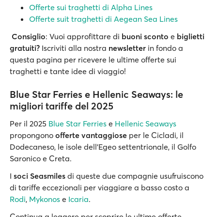
Offerte sui traghetti di Alpha Lines
Offerte suit traghetti di Aegean Sea Lines
Consiglio
: Vuoi approfittare di
buoni sconto
e
biglietti
gratuiti?
Iscriviti alla nostra
newsletter
in fondo a
questa pagina per ricevere le ultime offerte sui
traghetti e tante idee di viaggio!
Blue Star Ferries e Hellenic Seaways: le
migliori tariffe del 2025
Per il 2025
Blue Star Ferries
e
Hellenic Seaways
propongono
offerte vantaggiose
per le Cicladi, il
Dodecaneso, le isole dell’Egeo settentrionale, il Golfo
Saronico e Creta.
I
soci Seasmiles
di queste due compagnie usufruiscono
di tariffe eccezionali per viaggiare a basso costo a
Rodi
,
Mykonos
e
Icaria
.
Continua a leggere per scoprire le ultime offerte