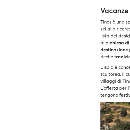
Vacanze 
Tinos è una sp
sei alla ricer
lista dei desi
alla
chiesa di
destinazione
ricche
tradizi
L’isola è cono
scultorea, il 
villaggi di T
L’offerta per l
tengono
festi