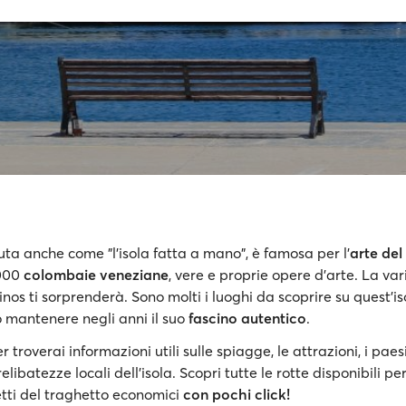
uta anche come "l'isola fatta a mano", è famosa per l'
arte de
.000
colombaie veneziane
, vere e proprie opere d'arte. La var
nos ti sorprenderà. Sono molti i luoghi da scoprire su quest'is
 mantenere negli anni il suo
fascino autentico
.
 troverai informazioni utili sulle spiagge, le attrazioni, i paesi
relibatezze locali dell'isola. Scopri tutte le rotte disponibili pe
etti del traghetto economici
con pochi click!