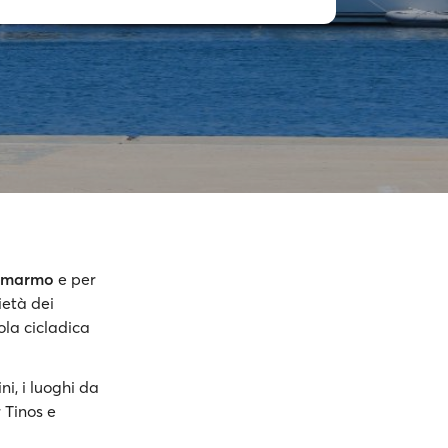
l marmo
e per
ietà dei
ola cicladica
ni, i luoghi da
r Tinos e