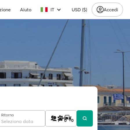
zione
Aiuto
IT
USD ($)
Accedi
Ritorno
1
0
0
Seleziona data