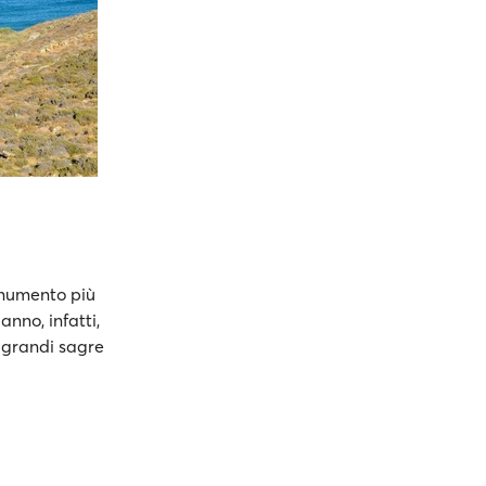
onumento più
anno, infatti,
e grandi sagre