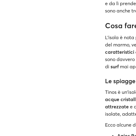
e da lì prend
sono anche tra
Cosa far
L'isola è nota
del marmo, ve
caratteristici
sono davvero i
di
surf
mai ape
Le spiagge
Tinos è un'iso
acque cristall
attrezzate
e c
isolate, adat
Ecco alcune d
Agios 