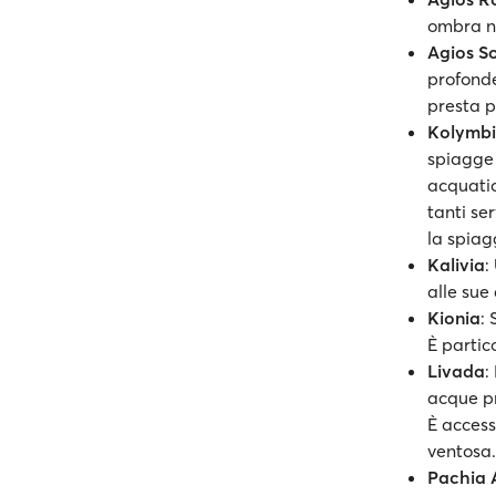
ombra na
Agios So
profonde
presta p
Kolymbi
spiagge 
acquatic
tanti ser
la spiag
Kalivia
:
alle sue
Kionia
: 
È partic
Livada
:
acque pr
È access
ventosa.
Pachia