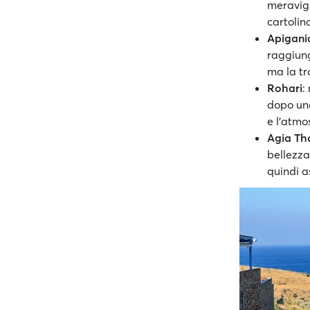
meravigl
cartolin
Apigani
raggiung
ma la tr
Rohari
:
dopo una
e l'atmo
Agia Th
bellezza
quindi a