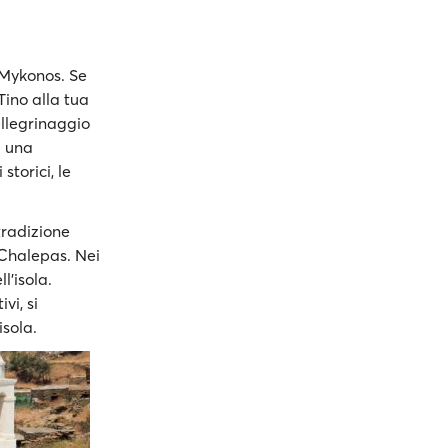
e Mykonos. Se
ino alla tua
ellegrinaggio
a una
 storici, le
tradizione
 Chalepas. Nei
l’isola.
vi, si
isola.