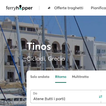
|
Offerte traghetti
Pianifica
Tinos
Cicladi, Grecia
Solo andata
Ritorno
Multitratta
Da