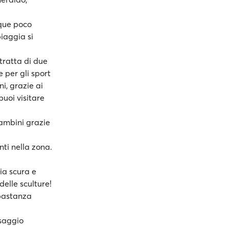
cque poco
piaggia si
 tratta di due
 per gli sport
i, grazie ai
puoi visitare
bambini grazie
nti nella zona.
ia scura e
elle sculture!
bbastanza
esaggio