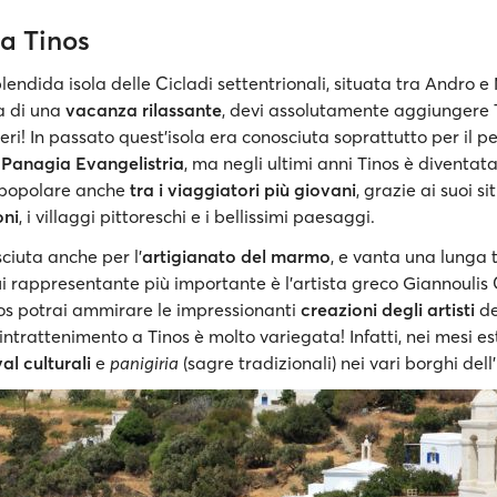
a Tinos
lendida isola delle Cicladi settentrionali, situata tra Andro 
ca di una
vacanza rilassante
, devi assolutamente aggiungere T
deri! In passato quest’isola era conosciuta soprattutto per il p
 Panagia Evangelistria
, ma negli ultimi anni Tinos è diventat
popolare anche
tra i viaggiatori più giovani
, grazie ai suoi siti
oni
, i villaggi pittoreschi e i bellissimi paesaggi.
sciuta anche per l’
artigianato del marmo
, e vanta una lunga 
cui rappresentante più importante è l’artista greco Giannoulis
inos potrai ammirare le impressionanti
creazioni degli artisti
del
’intrattenimento a Tinos è molto variegata! Infatti, nei mesi esti
val culturali
e
panigiria
(sagre tradizionali) nei vari borghi dell’