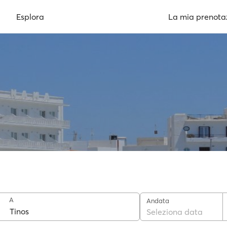
Esplora
La mia prenota
A
Andata
Seleziona data