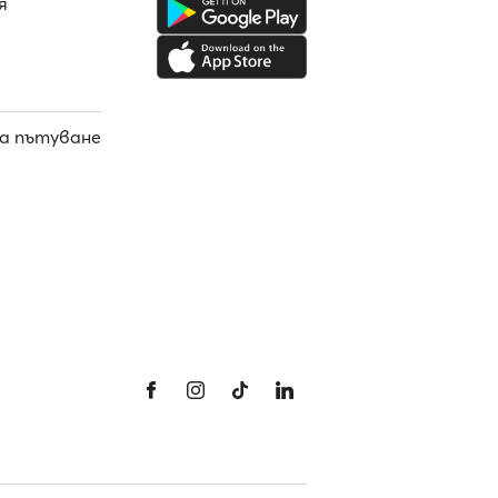
я
а пътуване