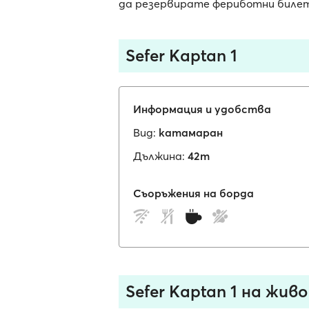
да резервирате фериботни билети
Sefer Kaptan 1
Информация и удобства
Вид:
катамаран
Дължина:
42m
Съоръжения на борда
Sefer Kaptan 1 на живо