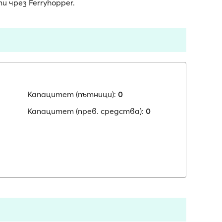
 чрез Ferryhopper.
Капацитет (пътници):
0
Капацитет (прев. средства):
0