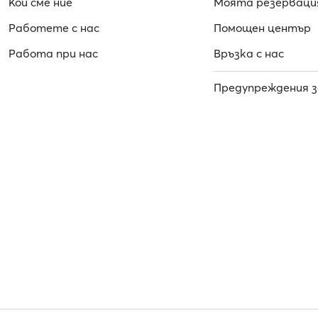
Кои сме ние
Моята резерваци
Работете с нас
Помощен център
Работa при нас
Връзка с нас
Предупреждения з