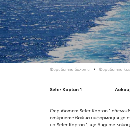
Фериботни билети
Фериботни ко
Sefer Kaptan 1
Локац
Фериботът Sefer Kaptan 1 обслуж
откриете важна информация за съ
на Sefer Kaptan 1, ще видите лок