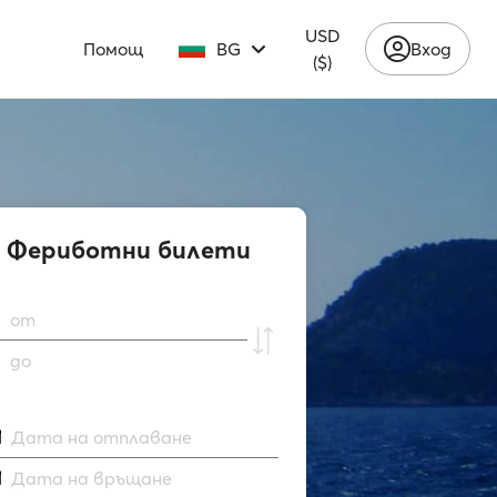
USD
Помощ
BG
Вход
($)
Фериботни билети
от
до
Дата на отплаване
Дата на връщане