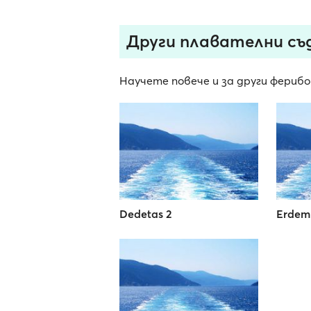
Други плавателни съд
Научете повече и за други ферибо
Dedetas 2
Erdem