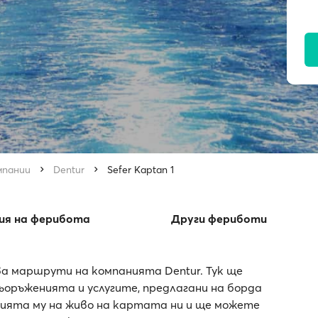
мпании
Dentur
Sefer Kaptan 1
ия на ферибота
Други фериботи
ва маршрути на компанията Dentur. Тук ще
оръженията и услугите, предлагани на борда
ацията му на живо на картата ни и ще можете