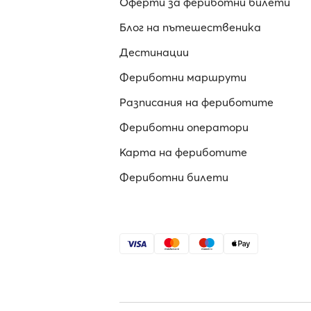
Оферти за фериботни билети
Блог на пътешественика
Дестинации
Фериботни маршрути
Разписания на фериботите
Фериботни оператори
Карта на фериботите
Фериботни билети