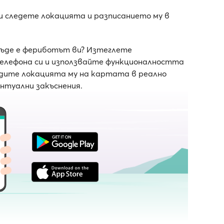
 и следете локацията и разписанието му в
къде е фериботът ви? Изтеглете
телефона си и използвайте функционалността
ледите локацията му на картата в реално
ентуални закъснения.