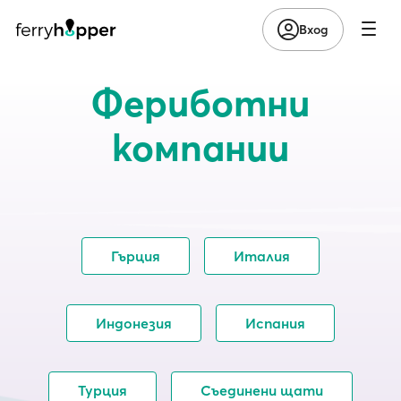
Вход
Фериботни
компании
Гърция
Италия
Индонезия
Испания
Турция
Съединени щати