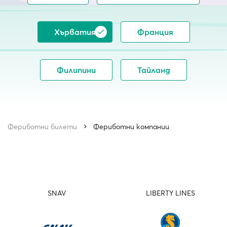
Хърватия
Франция
Филипини
Тайланд
Фериботни билети
Фериботни компании
SNAV
LIBERTY LINES