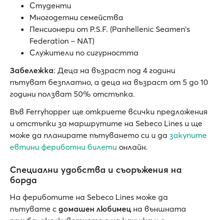
Студенти
Многодетни семейства
Пенсионери от P.S.F. (Panhellenic Seamen's
Federation – NAT)
Служители по сигурността
Забележка
: Деца на възраст под 4 години
пътуват безплатно, а деца на възраст от 5 до 10
години ползват 50% отстъпка.
Във Ferryhopper ще откриете всички предложения
и отстъпки за маршрутите на Sebeco Lines и ще
може да планирате пътуването си и да
закупите
евтини фериботни билети
онлайн.
Специални удобства и съоръжения на
борда
На фериботите на Sebeco Lines може да
пътувате с
домашен любимец
на външната