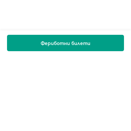
Фериботни билети
Добре дошли на борда!
Получавайте имейли с оферти, новини и съвети за
пътуване.
Имейл адрес