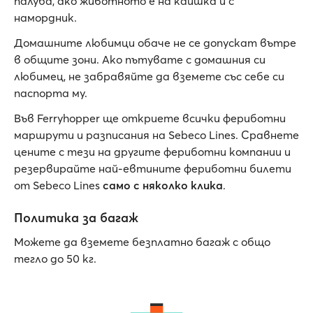
палуба, ако животното е на каишка и с
намордник.
Домашните любимци обаче не се допускат вътре
в общите зони. Ако пътувате с домашния си
любимец, не забравяйте да вземете със себе си
паспорта му.
Във Ferryhopper ще откриете всички фериботни
маршрути и разписания на Sebeco Lines. Сравнете
цените с тези на другите фериботни компании и
резервирайте най-евтините фериботни билети
от Sebeco Lines
само с няколко клика
.
Политика за багаж
Можете да вземете безплатно багаж с общо
тегло до 50 кг.