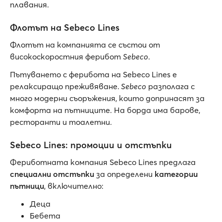
плавания.
Флотът на Sebeco Lines
Флотът на компанията се състои от
високоскоростния ферибот
Sebeco
.
Пътуването с ферибота на Sebeco Lines е
релаксиращо преживяване.
Sebeco
разполага с
много модерни съоръжения, които допринасят за
комфорта на пътниците. На борда има барове,
ресторанти и тоалетни.
Sebeco Lines: промоции и отстъпки
Фериботната компания Sebeco Lines предлага
специални отстъпки
за определени
категории
пътници
, включително:
Деца
Бебета