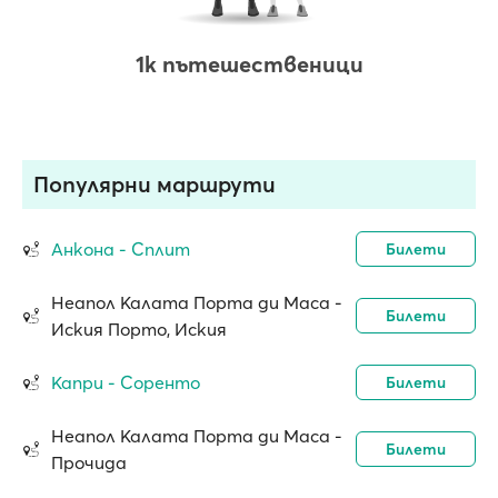
1k пътешественици
Популярни маршрути
Анкона - Сплит
Билети
Неапол Калата Порта ди Маса -
Билети
Иския Порто, Иския
Капри - Соренто
Билети
Неапол Калата Порта ди Маса -
Билети
Прочида