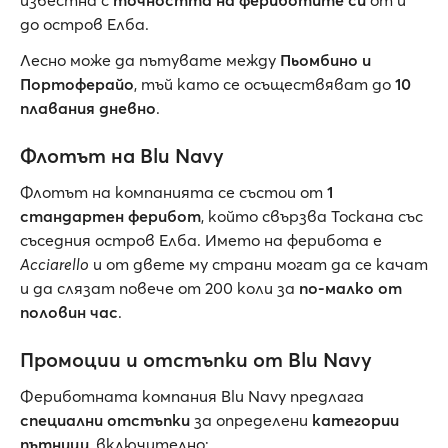
известна с
точността на фериботите си
от и
до остров Елба.
Лесно може да пътувате между
Пьомбино и
Портоферайо
, тъй като се осъществяват до
10
плавания дневно
.
Флотът на Blu Navy
Флотът на компанията се състои от
1
стандартен ферибот
, който свързва Тоскана със
съседния остров Елба. Името на ферибота е
Acciarello
и от двете му страни могат да се качат
и да слязат повече от 200 коли за
по-малко от
половин час
.
Промоции и отстъпки от Blu Navy
Фериботната компания Blu Navy предлага
специални отстъпки
за определени
категории
пътници
, включително: