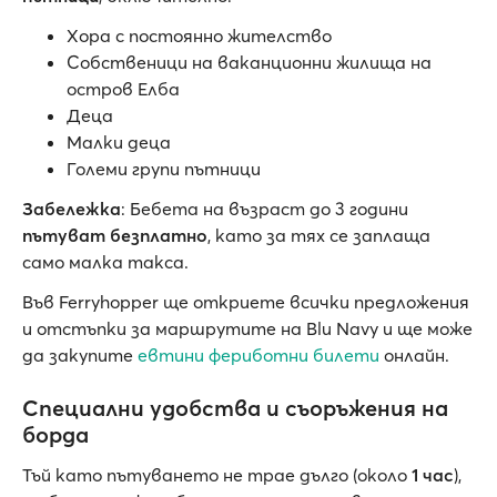
Хора с постоянно жителство
Собственици на ваканционни жилища на
остров Елба
Деца
Малки деца
Големи групи пътници
Забележка
: Бебета на възраст до 3 години
пътуват безплатно
, като за тях се заплаща
само малка такса.
Във Ferryhopper ще откриете всички предложения
и отстъпки за маршрутите на Blu Navy и ще може
да закупите
евтини фериботни билети
онлайн.
Специални удобства и съоръжения на
борда
Тъй като пътуването не трае дълго (около
1 час
),