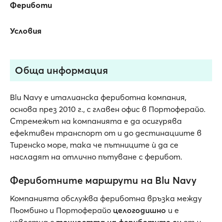
Фериботи
Условия
Обща информация
Blu Navy е италианска фериботна компания,
основа през 2010 г., с главен офис в Портоферайо.
Стремежът на компанията е да осигурява
ефективен транспорт от и до дестинациите в
Тиренско море, така че пътниците ѝ да се
насладят на отлично пътуване с ферибот.
Фериботните маршрути на Blu Navy
Компанията обслужва фериботна връзка между
Пьомбино и Портоферайо
целогодишно
и е