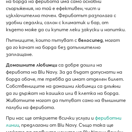
на борда на ферибота има само основни
съоръжения, но той е ефективен, чист и
изключително точен. Фериботът разполага с
удобни седалки, салон с климатик и бар, от
където може да си купите леки закуски и напитки.
Пътниците, които пътуват с
велосипед
, могат
да го качат на борда без допълнително
заплащане.
Домашните любимци
са добре дошли на
ферибота на Blu Navy. За да бъдат допуснати на
борда обаче, те трябва да имат отделен билет.
Собствениците на домашни любимци са длъжни
да ги държат на каишка или в клетка на борда.
Животните могат да пътуват само на външните
палуби на ферибота.
При нас ще откриете всички услуги и
фериботни
линии
, предлагани от Blu Navy. Също така ще