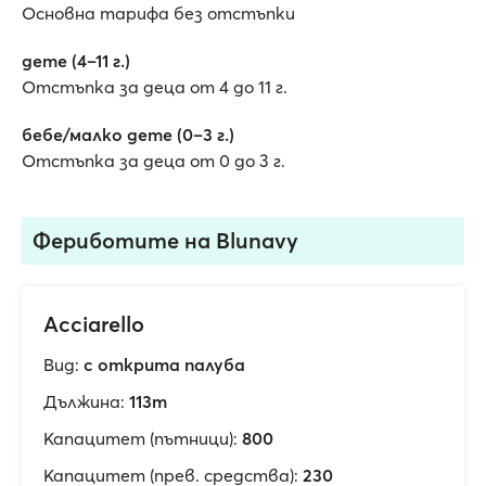
Основна тарифа без отстъпки
дете (4–11 г.)
Отстъпка за деца от 4 до 11 г.
бебе/малко дете (0–3 г.)
Отстъпка за деца от 0 до 3 г.
Фериботите на Blunavy
Acciarello
Вид:
с открита палуба
Дължина:
113m
Капацитет (пътници):
800
Капацитет (прев. средства):
230