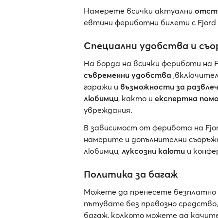
Намерете всички актуални
отст
евтини фериботни билети с Fjord
Специални удобства и съор
На борда на всички фериботи на F
съвременни
удобства
,включител
гаражи и
възможности за развле
любимци
, както и
експертна пом
увреждания.
В зависимост от ферибота на Fjor
намерите и допълнителни съоръже
любимци,
луксозни каюти
и конфе
Политика за багаж
Можете да пренесете безплатно ба
пътувате без превозно средство,
багаж, колкото можете да качите