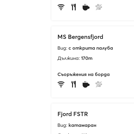
MS Bergensfjord
Вид:
с открита палуба
Дължина:
170m
Съоръжения на борда
Fjord FSTR
Вид:
катамаран