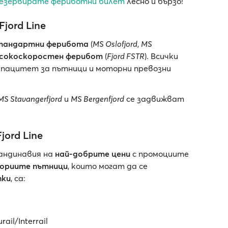
езервирате фериботни билет
лесно и бързо!
jord Line
тандартни ферибота
(
MS Oslofjord
,
MS
исокоскоростен ферибот
(
Fjord FSTR
). Всички
апацитет за пътници и моторни превозни
MS Stavangerfjord
и
MS Bergenfjord
се задвижват
ord Line
андинавия на
най-добрите цени
с промоциите
ориите пътници
, които могат да се
пки
, са:
il/Interrail