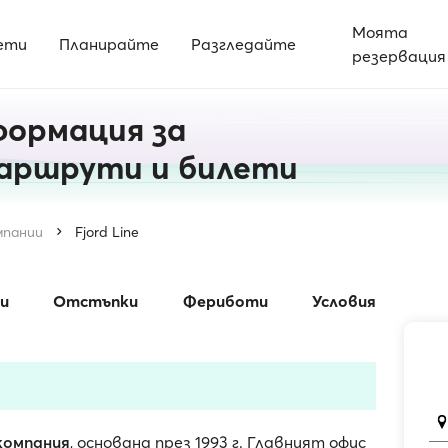
Моята
ети
Планирайте
Разгледайте
резервация
нформация за
аршрути и билети
мпании
Fjord Line
и
Отстъпки
Фериботи
Условия
компания
, основана през 1993 г. Главният офис