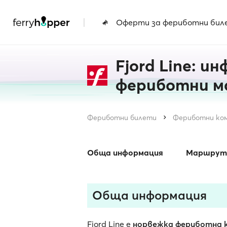
|
Оферти за фериботни бил
Fjord Line: и
фериботни м
Фериботни билети
Фериботни ко
Обща информация
Маршрут
Обща информация
Fjord Line е
норвежка фериботна 