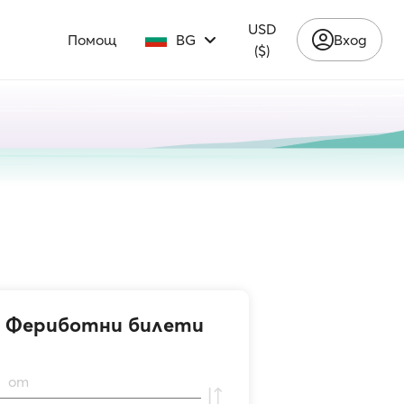
USD
Помощ
BG
Вход
($)
Фериботни билети
от