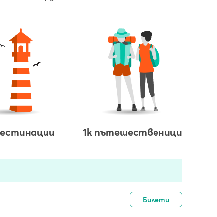
дестинации
1k пътешественици
Билети