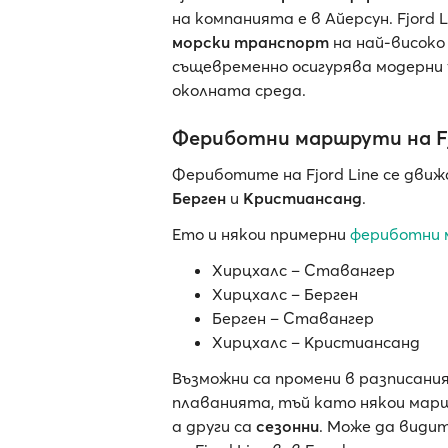
на компанията е в Айерсун. Fjord
морски транспорт
на най-високо
същевременно осигурява модерни
околната среда.
Фериботни маршрути на Fj
Фериботите на Fjord Line се дви
Берген
и
Кристиансанд
.
Ето и някои примерни
фериботни
Хирцхалс – Ставангер
Хирцхалс – Берген
Берген – Ставангер
Хирцхалс – Кристиансанд
Възможни са промени в разписан
плаванията, тъй като някои марш
а други са
сезонни
. Може да види