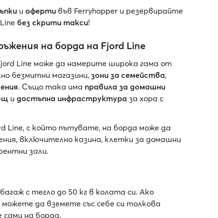
ъпки
и
оферти
във Ferryhopper и резервирайте
 Line
без скрити такси
!
ъжения на борда на Fjord Line
jord Line може да намерите широка гама от
но безмитни магазини,
зони за семейства
,
чения
. Също така има
правила за домашни
ощ
и
достъпна инфраструктура
за хора с
d Line, с който пътувате, на борда може да
ния, включително казина, клетки за домашни
рентни зали.
гаж с тегло до 50 кг в колата си. Ако
 можете да вземете със себе си толкова
 сами на борда.