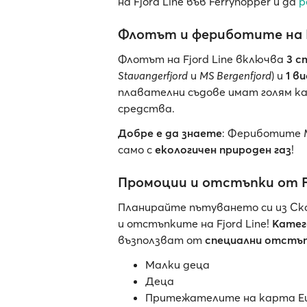
на Fjord Line във Ferryhopper и да
р
Флотът и фериботите на F
Флотът на Fjord Line включва
3 с
Stavangerfjord
и
MS Bergenfjord
) и
1 в
плавателни съдове имат голям к
средства.
Добре е да знаете
: Фериботите
само с
екологичен природен газ
!
Промоции и отстъпки от Fj
Планирайте пътуването си из Ск
и отстъпките на Fjord Line!
Катег
възползват от
специални отстъ
Малки деца
Деца
Притежателите на карта Eura