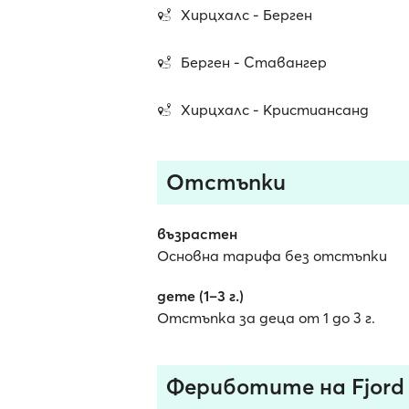
Хирцхалс - Берген
Берген - Ставангер
Хирцхалс - Кристиансанд
Отстъпки
възрастен
Основна тарифа без отстъпки
дете (1–3 г.)
Отстъпка за деца от 1 до 3 г.
Фериботите на Fjord 