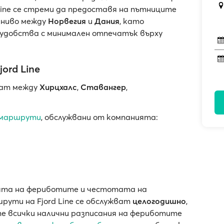
 Line се стреми да предоставя на пътниците
 ниво между
Норвегия
и
Дания
, като
 удобства с минимален отпечатък върху
ord Line
жат между
Хирцхалс
,
Ставангер
,
 маршрути
, обслужвани от компанията:
ията на фериботите и честотата на
рути на Fjord Line се обслужват
целогодишно
,
те всички налични разписания на фериботите