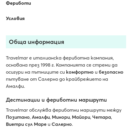
Фериботи
Условия
Обща информация
Travelmar е италианска фериботна компания,
основана през 1998 г. Компанията се стреми да
осигури на пътниците си
комфортно
и
безопасно
пътуване от Салерно до крайбрежието на
Амалфи.
Дестинации и фериботни маршрути
Travelmar обслужва фериботни маршрути между
Позитано
,
Амалфи
,
Минори
,
Майори
,
Четара
,
Виетри сул Маре
и
Салерно
.