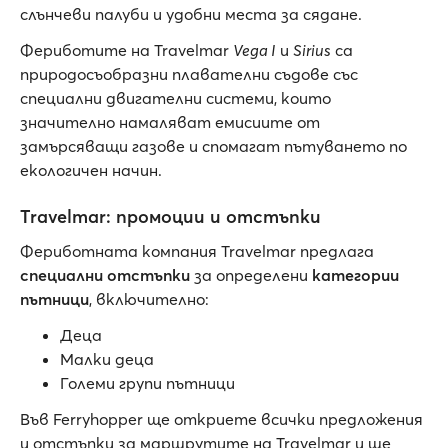
слънчеви палуби и удобни места за сядане.
Фериботите на Travelmar
Vega I
и
Sirius
са
природосъобразни плавателни съдове със
специални двигателни системи, които
значително намаляват емисиите от
замърсяващи газове и спомагат пътуването по
екологичен начин.
Travelmar: промоции и отстъпки
Фериботната компания Travelmar предлага
специални отстъпки
за определени
категории
пътници
, включително:
Деца
Малки деца
Големи групи пътници
Във Ferryhopper ще откриете всички предложения
и отстъпки за маршрутите на Travelmar и ще