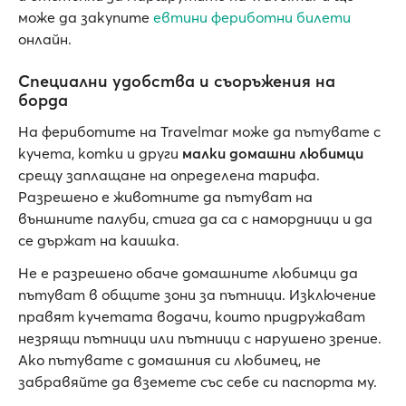
може да закупите
евтини фериботни билети
онлайн.
Специални удобства и съоръжения на
борда
На фериботите на Travelmar може да пътувате с
кучета, котки и други
малки домашни любимци
срещу заплащане на определена тарифа.
Разрешено е животните да пътуват на
външните палуби, стига да са с намордници и да
се държат на каишка.
Не е разрешено обаче домашните любимци да
пътуват в общите зони за пътници. Изключение
правят кучетата водачи, които придружават
незрящи пътници или пътници с нарушено зрение.
Ако пътувате с домашния си любимец, не
забравяйте да вземете със себе си паспорта му.