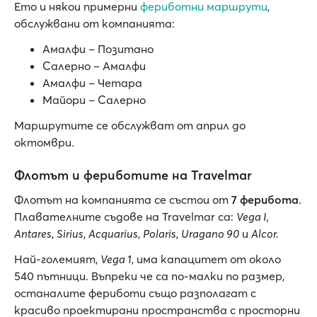
Ето и някои примерни
фериботни маршрути
,
обслужвани от компанията:
Амалфи – Позитано
Салерно – Амалфи
Амалфи – Четара
Майори – Салерно
Маршрутите се обслужват от април до
октомври.
Флотът и фериботите на Travelmar
Флотът на компанията се състои от
7 ферибота
.
Плавателните съдове на Travelmar са:
Vega I,
Antares
,
Sirius
,
Acquarius
,
Polaris
,
Uragano 90
и
Alcor.
Най-големият,
Vega 1
, има капацитет от около
540 пътници. Въпреки че са по-малки по размер,
останалите фериботи също разполагат с
красиво проектирани пространства с просторни