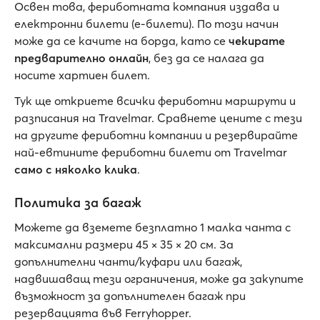
Освен това, фериботната компания издава и
електронни билети (е-билети). По този начин
може да се качите на борда, като се
чекирате
предварително онлайн
, без да се налага да
носите хартиен билет.
Тук ще откриете всички фериботни маршрути и
разписания на Travelmar. Сравнете цените с тези
на другите фериботни компании и резервирайте
най-евтините фериботни билети от Travelmar
само с няколко клика
.
Политика за багаж
Можете да вземете безплатно 1 малка чанта с
максимални размери 45 × 35 × 20 см. За
допълнителни чанти/куфари или багаж,
надвишаващ тези ограничения, може да закупите
възможност за допълнителен багаж при
резервацията във Ferryhopper.