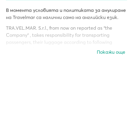
В момента условията и политиката за анулиране
на Travelmar са налични само на английски език.
TRA.VEL.MAR. S.r.l., from now on reported as “the
Company” , takes responsibility for transporting
passengers, their luggage according to following
“Regulation for Transport”. These conditions are
Покажи още
considered to be known and accepted in full by any
person holding a ticket issued by the Company. This
“Regulation for Transport” is available to everyone at
any ticket office or administration office of the
Company and on board of each Company’s ship. Fares,
Timetables, Destinations and other conditions hereto
reported could be subject to change in any time.
1) TICKETS AND FARES - The ticket is personal and
cannot be transferred and it can only be used for the
specific indicated destination. Any passenger must
diligently keep the ticket to maintain his/her right to