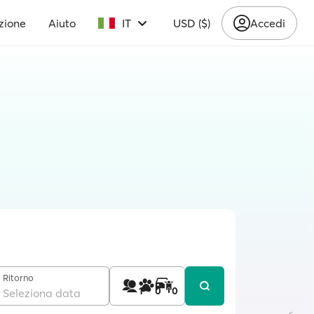
zione
Aiuto
IT
USD ($)
Accedi
Ritorno
1
0
0
Seleziona data