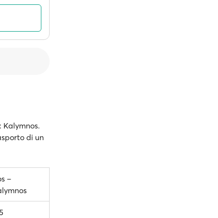
r: Kalymnos.
rasporto di un
s –
alymnos
5