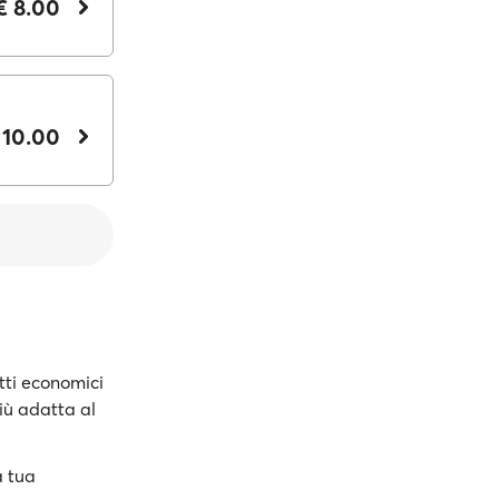
€ 8.00
 10.00
tti economici
più adatta al
a tua