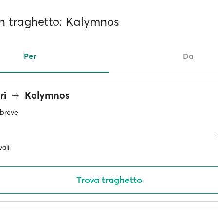
 in traghetto: Kalymnos
Per
Da
ri
Kalymnos
ù breve
ali
Trova traghetto