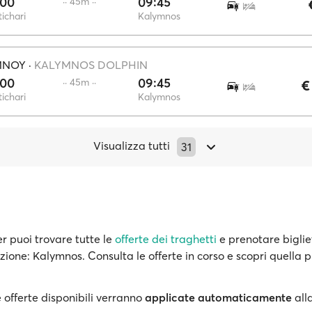
:00
09:45
·· 45m ··
ichari
Kalymnos
MNOY
·
KALYMNOS DOLPHIN
:00
09:45
·· 45m ··
€
ichari
Kalymnos
Visualizza tutti
31
r puoi trovare tutte le
offerte dei traghetti
e prenotare biglie
zione: Kalymnos. Consulta le offerte in corso e scopri quella 
 offerte disponibili verranno
applicate automaticamente
all