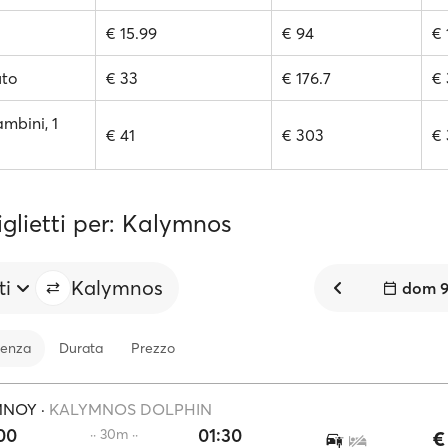
€ 15.99
€ 94
€ 
uto
€ 33
€ 176.7
€ 
ambini, 1
€ 41
€ 303
€ 
iglietti per: Kalymnos
ti
Kalymnos
dom 9
tenza
Durata
Prezzo
MNOY
·
KALYMNOS DOLPHIN
00
01:30
·· 30m ··
€