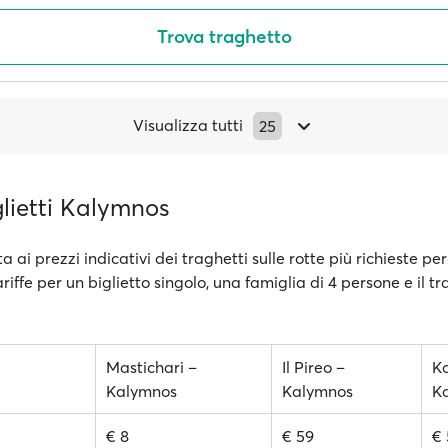
Trova traghetto
Visualizza tutti
25
glietti Kalymnos
a ai prezzi indicativi dei traghetti sulle rotte più richieste pe
ariffe per un biglietto singolo, una famiglia di 4 persone e il t
Mastichari –
Il Pireo –
Ko
Kalymnos
Kalymnos
K
€ 8
€ 59
€ 