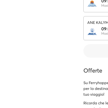
09
Mast
ANE KALY
09
Mast
Offerte
Su Ferryhoppe
per la destina
tuo viaggio!
Ricorda che le