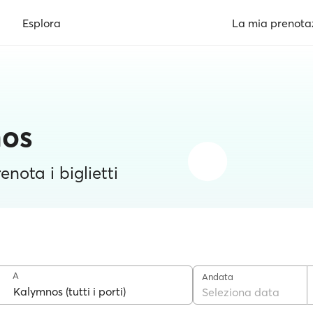
Esplora
La mia prenota
nos
enota i biglietti
A
Andata
Seleziona data