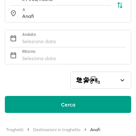
A
Andata
Seleziona data
Ritorno
Seleziona data
1
0
0
Cerca
Traghetti
Destinazioni in traghetto
Anafi