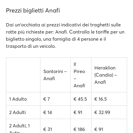
Prezzi biglietti Anafi
Dai un'occhiata ai prezzi indicativi dei traghetti sulle
rotte più richieste per: Anafi. Controlla le tariffe per un
biglietto singolo, una famiglia di 4 persone e il
trasporto di un veicolo.
Il
Heraklion
Santorini –
Pireo
(Candia) –
Anafi
–
Anafi
Anafi
1 Adulto
€ 7
€ 45.5
€ 16.5
2 Adulti
€ 14
€ 91
€ 32.99
2 Adulti, 1
€ 31
€ 186
€ 91
Auto