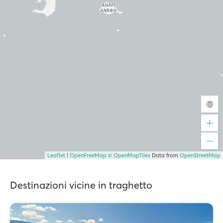
Leaflet
|
OpenFreeMap
© OpenMapTiles
Data from
OpenStreetMap
Destinazioni vicine in traghetto