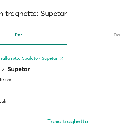
 in traghetto: Supetar
Per
Da
 sulla rotta Spalato - Supetar
Supetar
ù breve
ali
Trova traghetto