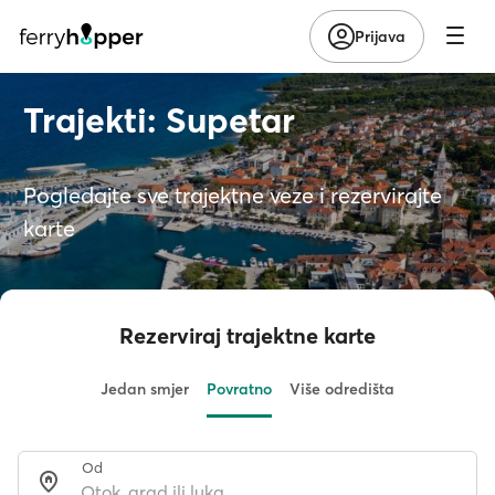
Prijava
Trajekti: Supetar
Pogledajte sve trajektne veze i rezervirajte
karte
Rezerviraj trajektne karte
Jedan smjer
Povratno
Više odredišta
Od