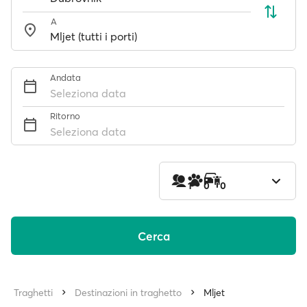
A
Andata
Seleziona data
Ritorno
Seleziona data
1
0
0
Cerca
Traghetti
Destinazioni in traghetto
Mljet