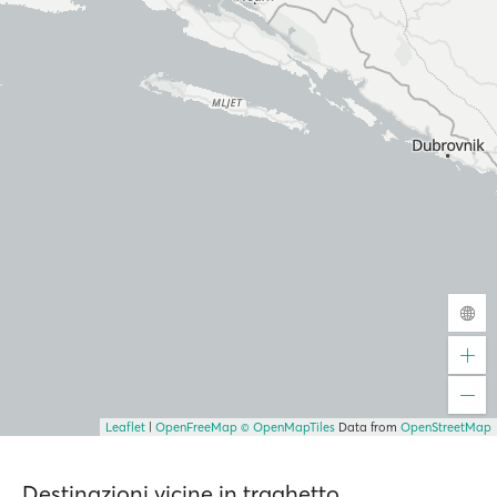
Leaflet
|
OpenFreeMap
© OpenMapTiles
Data from
OpenStreetMap
Destinazioni vicine in traghetto