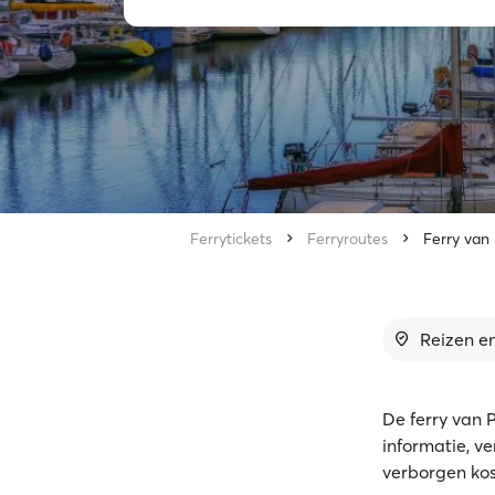
Ferrytickets
Ferryroutes
Ferry van
Reizen en
De ferry van 
informatie, v
verborgen kost