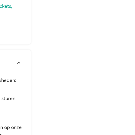
ckets,
jkheden:
 sturen
an op onze
r