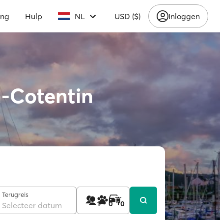
ing
Hulp
NL
USD ($)
Inloggen
-Cotentin
Terugreis
1
0
0
Selecteer datum