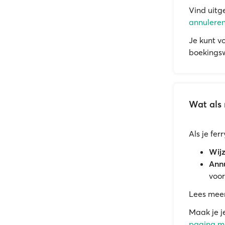
Vind uitg
annuleren
Je kunt v
boekingsw
Wat als 
Als je fe
Wijz
Annu
voor
Lees mee
Maak je j
pagina me