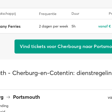
tschappij
Duur
Pr
Frequentie
tany Ferries
5h
vanaf €
2 dagen per week
Vind tickets voor Cherbourg naar Portsm
th - Cherburg-en-Cotentin: dienstregeli
rg
Portsmouth
v
inding
eid