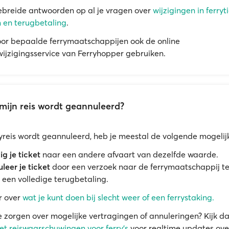
ebreide antwoorden op al je vragen over
wijzigingen in ferryti
 en terugbetaling
.
oor bepaalde ferrymaatschappijen ook de online
ijzigingsservice van Ferryhopper gebruiken.
mijn reis wordt geannuleerd?
rryreis wordt geannuleerd, heb je meestal de volgende mogeli
ig je ticket
naar een andere afvaart van dezelfde waarde.
leer je ticket
door een verzoek naar de ferrymaatschappij te
 een volledige terugbetaling.
r over
wat je kunt doen bij slecht weer of een ferrystaking.
e zorgen over mogelijke vertragingen of annuleringen? Kijk d
t reiswaarschuwingen voor ferry's
voor realtime updates ove