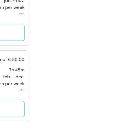
jan. ‐ nov.
gen per week
anaf
€ 50.00
7h 45m
feb. ‐ dec.
gen per week