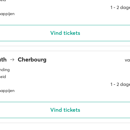
1 ‐ 2 da
happijen
Vind tickets
uth
Cherbourg
v
inding
eid
1 ‐ 2 da
happijen
Vind tickets