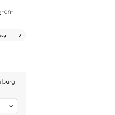
g-en-
 aug
rburg-