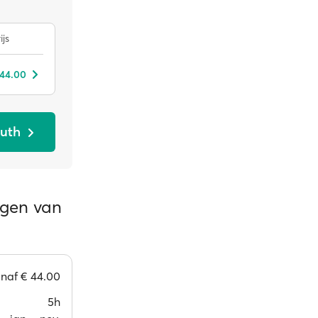
ijs
 44.00
outh
ngen van
anaf
€ 44.00
5h