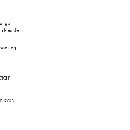
elige
n kies de
 boeking
naar
m over.