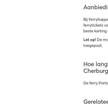
Aanbied
Bij Ferryhoppe
ferrytickets 
beste korting 
Let op!
De mo
toegepast.
Hoe lang 
Cherburg
De ferry Port
Gerelatee