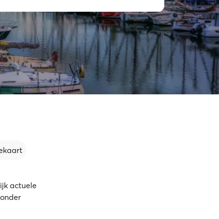
ekaart
jk actuele
zonder