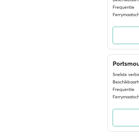
Frequentie
Ferrymaatsc
Portsmo
Snelste verb
Beschikbaarh
Frequentie
Ferrymaatsc