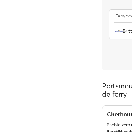
Ferrymaa
Brit
Portsmou
de ferry
Cherbou
Snelste verb
Beschikbaarh