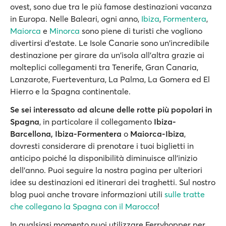
ovest, sono due tra le più famose destinazioni vacanza
in Europa. Nelle Baleari, ogni anno,
Ibiza
,
Formentera
,
Maiorca
e
Minorca
sono piene di turisti che vogliono
divertirsi d'estate. Le Isole Canarie sono un'incredibile
destinazione per girare da un'isola all'altra grazie ai
molteplici collegamenti tra Tenerife, Gran Canaria,
Lanzarote, Fuerteventura, La Palma, La Gomera ed El
Hierro e la Spagna continentale.
Se sei interessato ad alcune delle rotte più popolari in
Spagna
, in particolare il collegamento
Ibiza-
Barcellona, Ibiza-Formentera
o
Maiorca-Ibiza
,
dovresti considerare di prenotare i tuoi biglietti in
anticipo poiché la disponibilità diminuisce all'inizio
dell'anno. Puoi seguire la nostra pagina per ulteriori
idee su destinazioni ed itinerari dei traghetti. Sul nostro
blog puoi anche trovare informazioni utili
sulle tratte
che collegano la Spagna con il Marocco
!
In qualsiasi momento puoi utilizzare Ferryhopper per