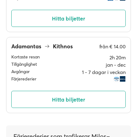
Hitta biljetter
Adamantas
Kithnos
från
€ 14.00
Kortaste resan
2h 20m
Tillgänglighet
jan ‐ dec
Avgångar
1 ‐ 7 dagar i veckan
Färjerederier
Hitta biljetter
Färjerederier som trafikerar Milos–