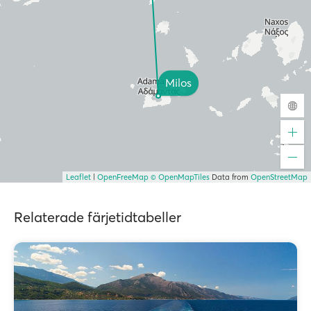
Milos
Leaflet
|
OpenFreeMap
© OpenMapTiles
Data from
OpenStreetMap
Relaterade färjetidtabeller