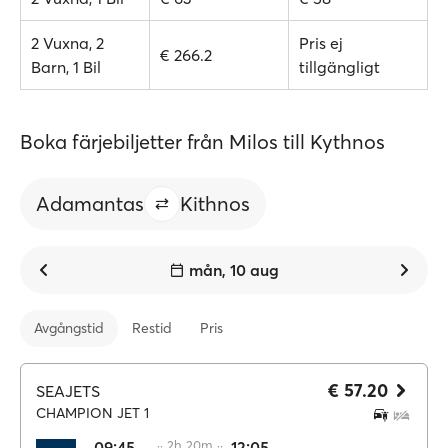
2 Vuxna, 2
Pris ej
€ 266.2
Barn, 1 Bil
tillgängligt
Boka färjebiljetter från Milos till Kythnos
Adamantas
Kithnos
mån, 10 aug
Avgångstid
Restid
Pris
€ 57.20
SEAJETS
CHAMPION JET 1
09:45
·· 2h 20m ··
12:05