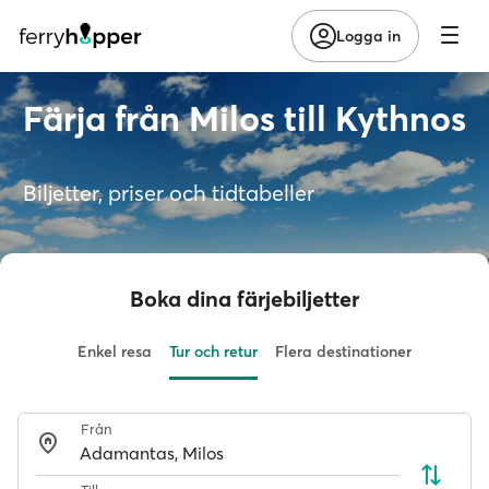
Logga in
Färja från Milos till Kythnos
Biljetter, priser och tidtabeller
Boka dina färjebiljetter
Enkel resa
Tur och retur
Flera destinationer
Från