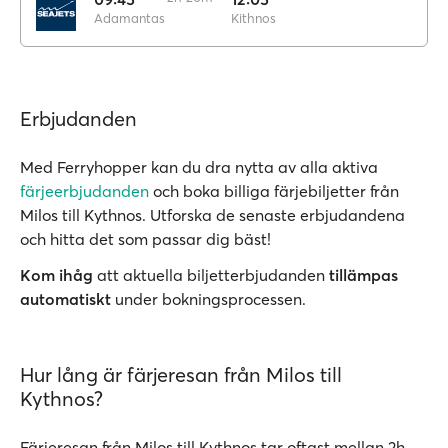
Adamantas
Kithnos
Erbjudanden
Med Ferryhopper kan du dra nytta av alla aktiva
färjeerbjudanden
och boka billiga färjebiljetter från
Milos till Kythnos. Utforska de senaste erbjudandena
och hitta det som passar dig bäst!
Kom ihåg
att aktuella biljetterbjudanden
tillämpas
automatiskt
under bokningsprocessen.
Hur lång är färjeresan från Milos till
Kythnos?
Färjeresan från Milos till Kythnos tar oftast mellan 2h