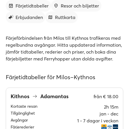
Färjetidtabeller
Resor och biljetter
Erbjudanden
Ruttkarta
Färjeförbindelsen från Milos till Kythnos trafikeras med
regelbundna avgångar. Hitta uppdaterad information,
jämför tidtabeller, rederier och priser, och boka dina
färjebiljetter med Ferryhopper utan dolda avgifter.
Färjetidtabeller för Milos–Kythnos
Kithnos
Adamantas
från
€ 18.00
Kortaste resan
2h 15m
Tillgänglighet
jan ‐ dec
Avgångar
1 ‐ 7 dagar i veckan
Färjerederier