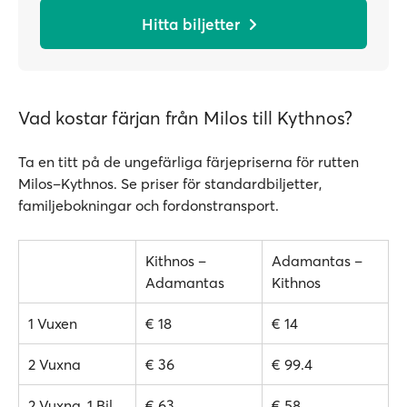
Hitta biljetter
Vad kostar färjan från Milos till Kythnos?
Ta en titt på de ungefärliga färjepriserna för rutten
Milos–Kythnos. Se priser för standardbiljetter,
familjebokningar och fordonstransport.
Kithnos –
Adamantas –
Adamantas
Kithnos
1 Vuxen
€ 18
€ 14
2 Vuxna
€ 36
€ 99.4
2 Vuxna, 1 Bil
€ 63
€ 58