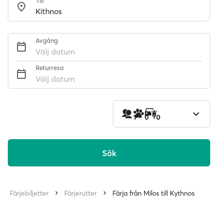
Till
Avgång
Välj datum
Returresa
Välj datum
1
0
0
Sök
Färjebiljetter
Färjerutter
Färja från Milos till Kythnos