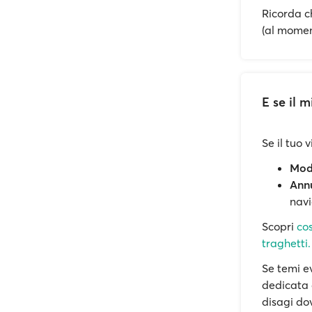
Ricorda c
(al momen
E se il 
Se il tuo 
Modi
Annu
navi
Scopri
cos
traghetti.
Se temi ev
dedicata 
disagi dov