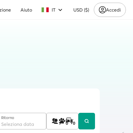
zione
Aiuto
IT
USD ($)
Accedi
Ritorno
1
0
0
Seleziona data