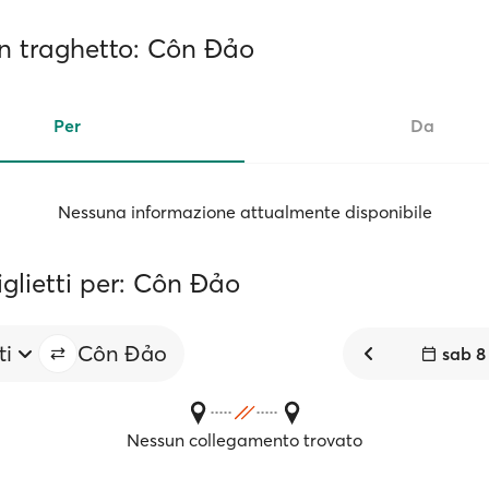
 in traghetto: Côn Đảo
Per
Da
Nessuna informazione attualmente disponibile
iglietti per: Côn Đảo
ti
Côn Đảo
sab 8
Nessun collegamento trovato