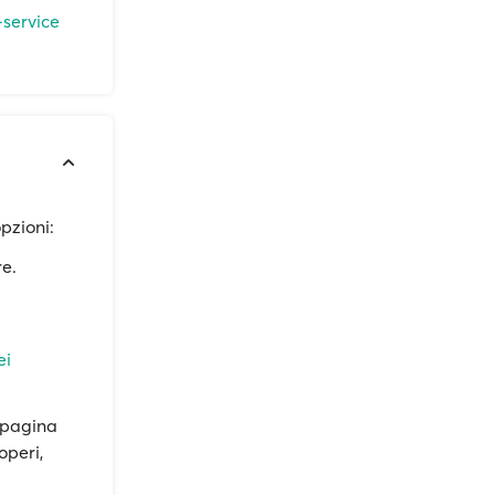
-service
opzioni:
re.
ei
a pagina
operi,