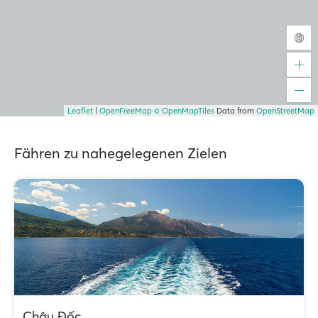
Leaflet
|
OpenFreeMap
© OpenMapTiles
Data from
OpenStreetMap
Fähren zu nahegelegenen Zielen
Châu Đốc