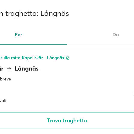
 in traghetto: Långnäs
Per
Da
 sulla rotta Kapellskär - Långnäs
är
Långnäs
ù breve
ali
Trova traghetto