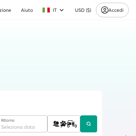
zione
Aiuto
IT
USD ($)
Accedi
Ritorno
1
0
0
Seleziona data