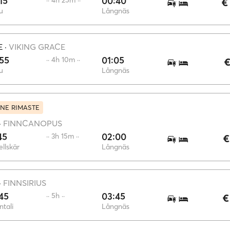
15
00:40
·· 4h 25m ··
€
u
Långnäs
E
·
VIKING GRACE
55
01:05
·· 4h 10m ··
€
u
Långnäs
NE RIMASTE
·
FINNCANOPUS
45
02:00
·· 3h 15m ··
€
llskär
Långnäs
·
FINNSIRIUS
45
03:45
·· 5h ··
€
tali
Långnäs