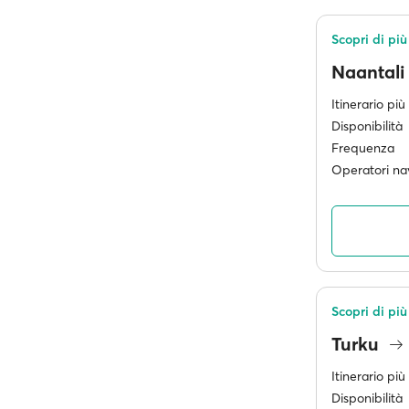
Scopri di pi
Naantali
Itinerario pi
Disponibilità
Frequenza
Operatori nav
Scopri di più
Turku
Itinerario pi
Disponibilità