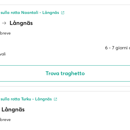
ù sulla rotta Naantali - Långnäs
Långnäs
ù breve
6 ‐ 7 giorni
ali
Trova traghetto
 sulla rotta Turku - Långnäs
Långnäs
ù breve