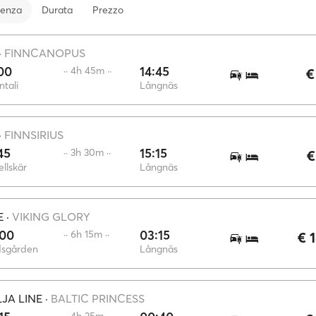
tenza
Durata
Prezzo
·
FINNCANOPUS
00
14:45
·· 4h 45m ··
€
tali
Långnäs
·
FINNSIRIUS
45
15:15
·· 3h 30m ··
€
llskär
Långnäs
E
·
VIKING GLORY
:00
03:15
·· 6h 15m ··
€ 
dsgården
Långnäs
LJA LINE
·
BALTIC PRINCESS