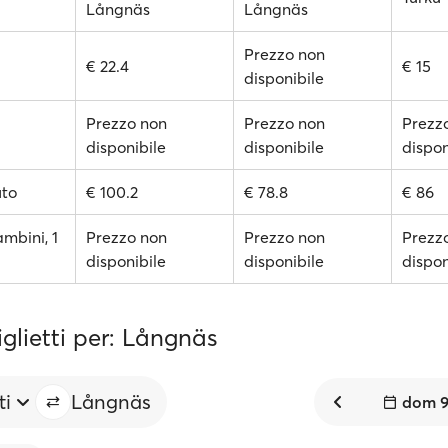
Långnäs
Långnäs
Prezzo non
€ 22.4
€ 15
disponibile
Prezzo non
Prezzo non
Prezz
disponibile
disponibile
dispon
uto
€ 100.2
€ 78.8
€ 86
ambini, 1
Prezzo non
Prezzo non
Prezz
disponibile
disponibile
dispon
iglietti per: Långnäs
ti
Långnäs
dom 9