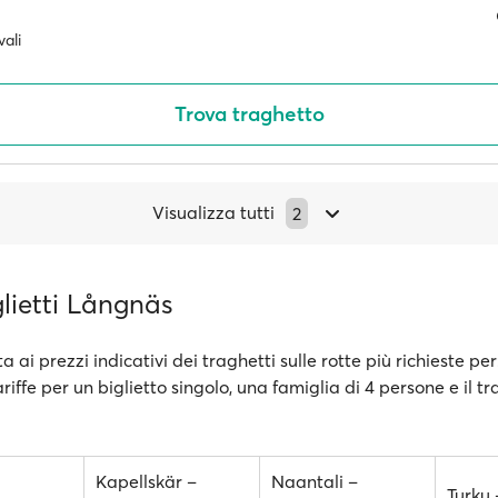
ali
Trova traghetto
Visualizza tutti
2
glietti Långnäs
a ai prezzi indicativi dei traghetti sulle rotte più richieste pe
ariffe per un biglietto singolo, una famiglia di 4 persone e il t
Kapellskär –
Naantali –
Turku