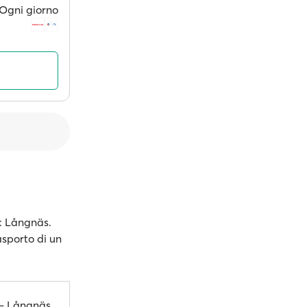
Ogni giorno
r: Långnäs.
rasporto di un
 – Långnäs