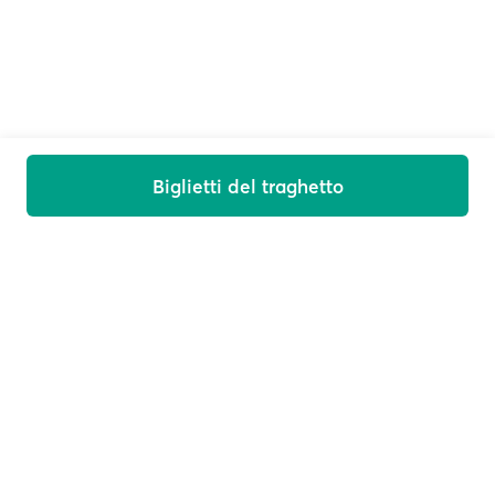
Biglietti del traghetto
Ti diamo il benvenuto a bordo
Ricevi offerte, novità e consigli di viaggio sulla tua e-
mail
E-mail