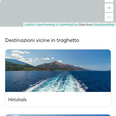
Leaflet
|
OpenFreeMap
© OpenMapTiles
Data from
OpenStreetMap
Destinazioni vicine in traghetto
Hirtshals