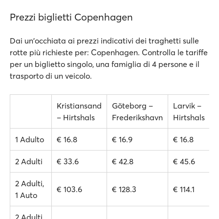
Prezzi biglietti Copenhagen
Dai un'occhiata ai prezzi indicativi dei traghetti sulle
rotte più richieste per: Copenhagen. Controlla le tariffe
per un biglietto singolo, una famiglia di 4 persone e il
trasporto di un veicolo.
Kristiansand
Göteborg –
Larvik –
– Hirtshals
Frederikshavn
Hirtshals
1 Adulto
€ 16.8
€ 16.9
€ 16.8
2 Adulti
€ 33.6
€ 42.8
€ 45.6
2 Adulti,
€ 103.6
€ 128.3
€ 114.1
1 Auto
2 Adulti,