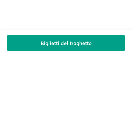
Biglietti del traghetto
Ti diamo il benvenuto a bordo
Ricevi offerte, novità e consigli di viaggio sulla tua e-
mail
E-mail