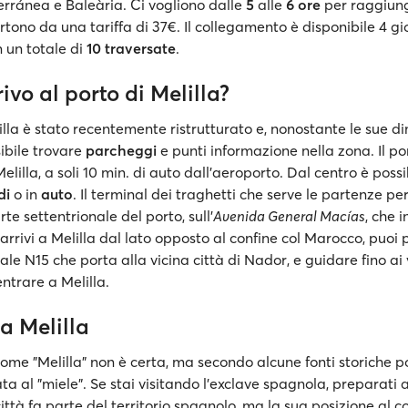
rránea e Baleària. Ci vogliono dalle
5
alle
6 ore
per raggiun
partono da una tariffa di 37€. Il collegamento è disponibile 4 gio
 un totale di
10 traversate
.
vo al porto di Melilla?
lilla è stato recentemente ristrutturato e, nonostante le sue d
sibile trovare
parcheggi
e punti informazione nella zona. Il po
Melilla, a soli 10 min. di auto dall'aeroporto. Dal centro è possi
di
o in
auto
. Il terminal dei traghetti che serve le partenze per
rte settentrionale del porto, sull'
Avenida General Macías
, che i
 arrivi a Melilla dal lato opposto al confine col Marocco, puoi
le N15 che porta alla vicina città di Nador, e guidare fino ai v
entrare a Melilla.
a Melilla
 nome "Melilla" non è certa, ma secondo alcune fonti storiche 
ta al "miele". Se stai visitando l'exclave spagnola, preparati 
ittà fa parte del territorio spagnolo, ma la sua posizione al co