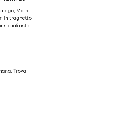
Malaga, Motril
ri in traghetto
er, confronta
imana. Trova