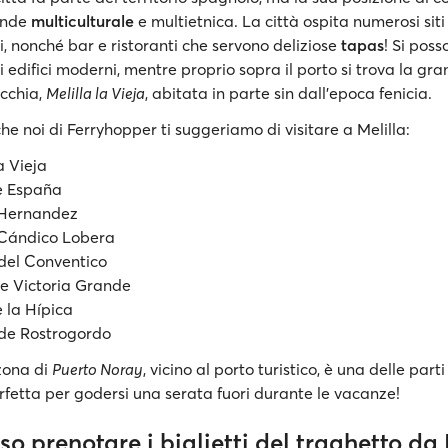
ende
multiculturale
e multietnica. La città ospita numerosi siti
, nonché bar e ristoranti che servono deliziose
tapas
! Si pos
i edifici moderni, mentre proprio sopra il porto si trova la gr
ecchia,
Melilla la Vieja
, abitata in parte sin dall'epoca fenicia.
che noi di Ferryhopper ti suggeriamo di visitare a Melilla:
a Vieja
e España
 Hernandez
Cándico Lobera
del Conventico
e Victoria Grande
 la Hípica
 de Rostrogordo
 zona di
Puerto Noray
, vicino al porto turistico, è una delle parti
erfetta per godersi una serata fuori durante le vacanze!
o prenotare i biglietti del traghetto da 