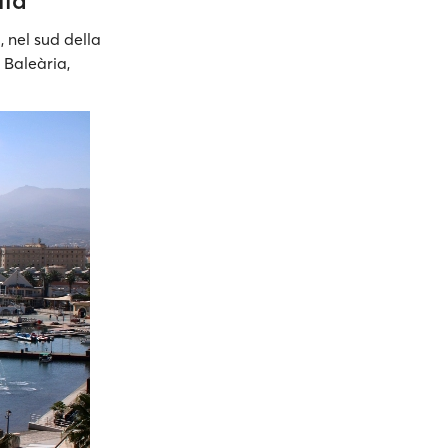
lla
a
, nel sud della
 Baleària,