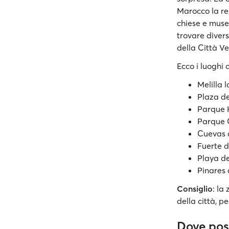
Marocco la r
chiese e musei
trovare divers
della Città V
Ecco i luoghi 
Melilla l
Plaza d
Parque
Parque 
Cuevas 
Fuerte d
Playa de
Pinares
Consiglio
: la
della città, p
Dove poss