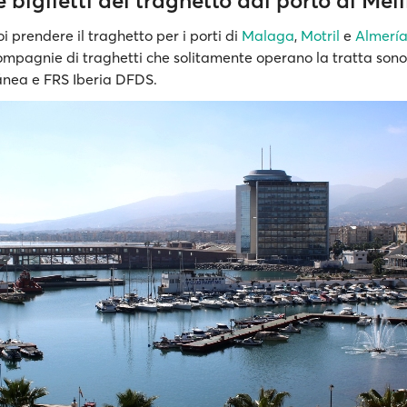
 e biglietti del traghetto dal porto di Meli
i prendere il traghetto per i porti di
Malaga
,
Motril
e
Almerí
mpagnie di traghetti che solitamente operano la tratta sono
ánea e FRS Iberia DFDS.