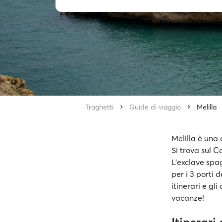
Traghetti
Guide di viaggio
Melilla
Melilla è una
Si trova sul C
L'exclave spa
per i 3 porti de
itinerari e gli
vacanze!