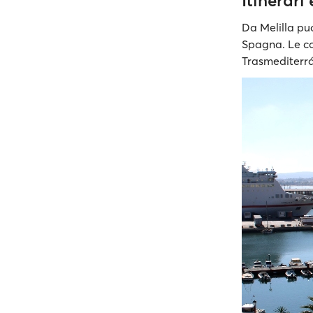
Itinerari
Da Melilla puo
Spagna. Le co
Trasmediterr