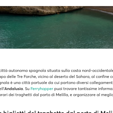
 città autonoma spagnola situata sulla costa nord-occidentale
apo delle Tre Forche, vicino al deserto del Sahara, al confine 
gnola è una città portuale da cui partono diversi collegamenti
ll'
Andalusia
. Su
Ferryhopper
puoi trovare tantissime informaz
 orari dei traghetti dal porto di Melilla, e organizzare al megli