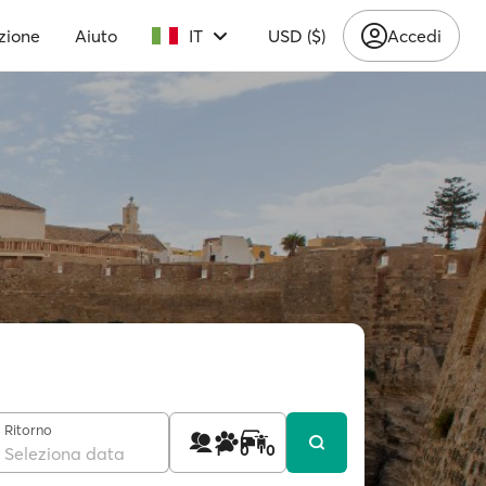
zione
Aiuto
IT
USD ($)
Accedi
Ritorno
1
0
0
Seleziona data