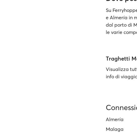
Su Ferryhopper
e Almería in
dal porto di M
le varie compa
Traghetti Me
Visualizza tutt
info di viaggi
Connessio
Almería
Malaga