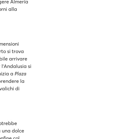
gere Almería
rni alla
imensioni
rto si trova
bile arrivare
 l'Andalusia si
nizia a
Plaza
 prendere la
alichi di
potrebbe
a una dolce
nfine col