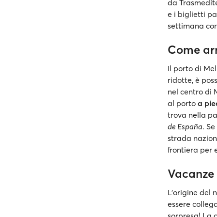
da Trasmedite
e i biglietti 
settimana con
Come arri
Il porto di Me
ridotte, è pos
nel centro di 
al porto
a pie
trova nella pa
de España
. Se
strada naziona
frontiera per 
Vacanze 
L'origine del
essere collega
sorpresa! La c