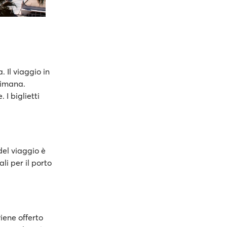
 Il viaggio in
timana.
I biglietti
del viaggio è
li per il porto
viene offerto