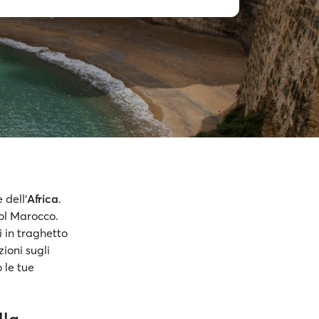
 dell'
Africa
.
col Marocco.
 in traghetto
ioni sugli
o le tue