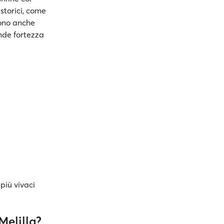
 storici, come
sono anche
ande fortezza
 più vivaci
Melilla?