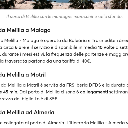
Il porto di Melilla con le montagne marocchine sullo sfondo.
da Melilla a Malaga
to Melilla - Malaga è operato da Baleària e Trasmediterránea.
a circa
6 ore
e il servizio è disponibile in media
10 volte
a set
urante i mesi estivi, la frequenza delle partenze è maggiore. 
la traversata partono da una tariffa di 40€.
a Melilla a Motril
da Melilla a Motril è servita da FRS Iberia DFDS e la durata 
e 45 min.
Dal porto di Melilla ci sono
6 collegamenti
settimana
prezzo del biglietto è di 35€.
da Melilla ad Almería
e collegata al porto di Almería. L'itinerario Melilla - Almería 