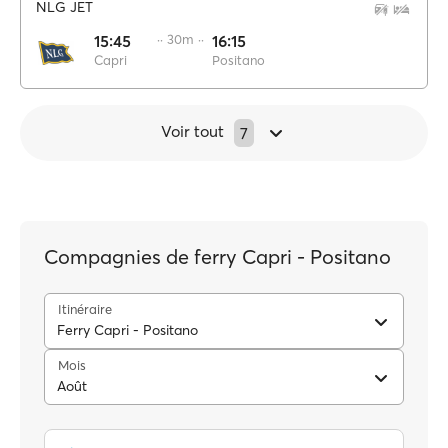
NLG JET
15:45
·· 30m ··
16:15
Capri
Positano
Voir tout
7
Compagnies de ferry Capri - Positano
Itinéraire
Ferry Capri - Positano
Mois
Août