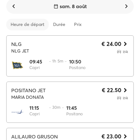
sam. 8 août
Heure de départ
Durée
Prix
€ 24.00
NLG
NLG JET
09:45
·· 1h 5m ··
10:50
Capri
Positano
€ 22.50
POSITANO JET
MARIA DONATA
11:15
·· 30m ··
11:45
Capri
Positano
€ 23.00
ALILAURO GRUSON