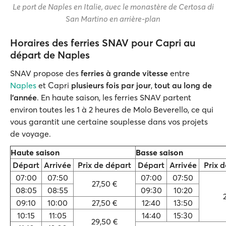
Le port de Naples en Italie, avec le monastère de Certosa di
San Martino en arrière-plan
Horaires des ferries SNAV pour Capri au
départ de Naples
SNAV propose des
ferries à grande vitesse
entre
Naples
et Capri
plusieurs fois par jour
,
tout au long de
l'année
. En haute saison, les ferries SNAV partent
environ toutes les 1 à 2 heures de Molo Beverello, ce qui
vous garantit une certaine souplesse dans vos projets
de voyage.
Haute saison
Basse saison
Départ
Arrivée
Prix de départ
Départ
Arrivée
Prix 
07:00
07:50
07:00
07:50
27,50 €
08:05
08:55
09:30
10:20
09:10
10:00
27,50 €
12:40
13:50
10:15
11:05
14:40
15:30
29,50 €