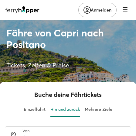
Anmelden
Fähre von Capri nach
Positano
Tickets, Zeiten & Preise
Buche deine Fährtickets
Einzelfahrt
Hin und zurück
Mehrere Ziele
Von