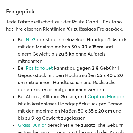
Freigepäck
Jede Fährgesellschaft auf der Route Capri - Positano
hat ihre eigenen Richtlinien für zulässiges Freigepäck.
Bei
NLG
darfst du ein einzelnes Handgepäckstück
mit den Maximalmaßen
50 x 30 x 15cm
und
einem Gewicht bis zu
5 kg
ohne Aufpreis
mitnehmen.
Bei
Positano Jet
kannst du gegen
2 €
Gebühr 1
Gepäckstück mit den Höchstmaßen
55 x 40 x 20
cm
mitnehmen. Handtaschen und Rucksäcke
dürfen kostenlos mitgenommen werden.
Bei Alicost, Alilauro Gruson, und
Capitan Morgan
ist ein kostenloses Handgepäckstück pro Person
mit den maximalen Maßen
50 x 35 x 20 cm
und
bis zu
9 kg
Gewicht zugelassen.
Grassi Junior
berechnet eine zusätzliche Gebühr
je Tasche. Es gibt kein Limit bezüglich der Anzahl