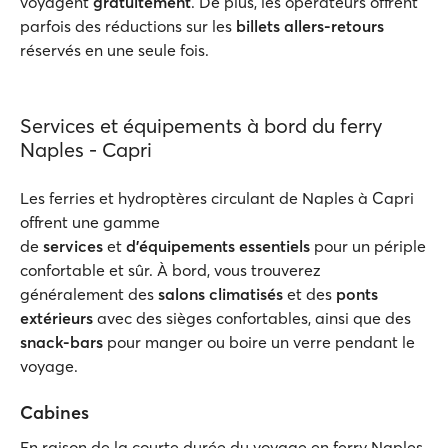
voyagent
gratuitement
. De plus, les opérateurs offrent
parfois des réductions sur les
billets allers-retours
réservés en une seule fois.
Services et équipements à bord du ferry
Naples - Capri
Les ferries et hydroptères circulant de Naples à Capri
offrent une gamme
de
services
et
d'équipements
essentiels
pour un périple
confortable et sûr. À bord, vous trouverez
généralement des
salons climatisés
et des
ponts
extérieurs
avec des sièges confortables, ainsi que des
snack-bars
pour manger ou boire un verre pendant le
voyage.
Cabines
En raison de la courte durée du voyage en ferry Naples