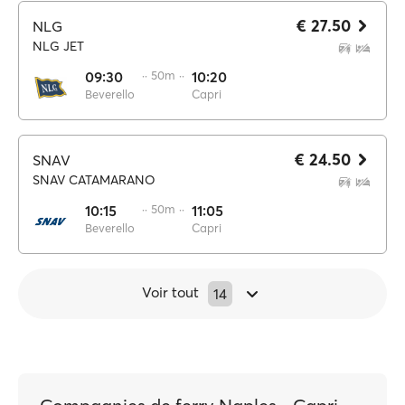
€ 27.50
NLG
NLG JET
09:30
·· 50m ··
10:20
Beverello
Capri
€ 24.50
SNAV
SNAV CATAMARANO
10:15
·· 50m ··
11:05
Beverello
Capri
Voir tout
14