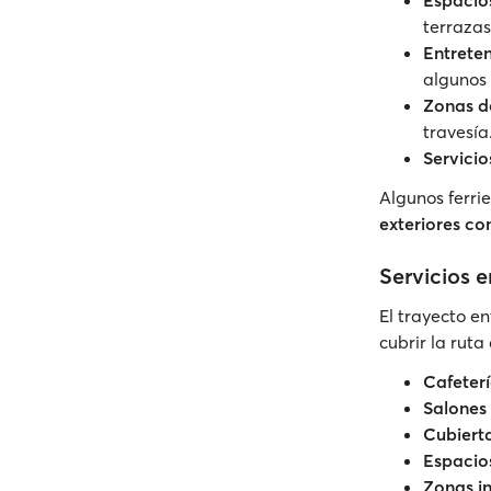
Espacios
terrazas
Entrete
algunos
Zonas d
travesía
Servici
Algunos ferr
exteriores co
Servicios e
El trayecto e
cubrir la rut
Cafeterí
Salones
Cubierta
Espacio
Zonas in