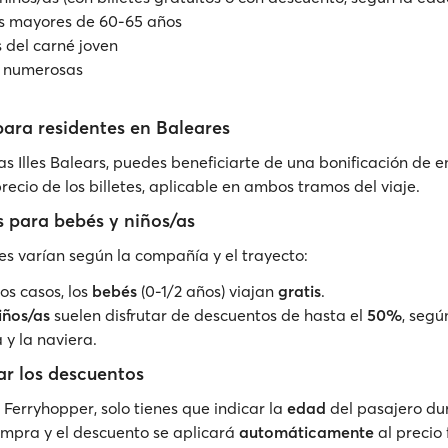
s mayores de 60-65 años
s del carné joven
s numerosas
ara residentes en Baleares
las Illes Balears, puedes beneficiarte de una bonificación de e
recio de los billetes, aplicable en ambos tramos del viaje.
 para bebés y niños/as
es varían según la compañía y el trayecto:
s casos, los
bebés
(0-1/2 años) viajan
gratis
.
iños/as
suelen disfrutar de descuentos de hasta el
50%
, segú
 y la naviera.
r los descuentos
 Ferryhopper, solo tienes que indicar la
edad
del pasajero du
mpra y el descuento se aplicará
automáticamente
al precio f