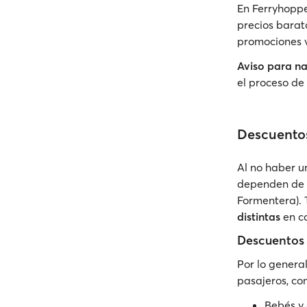
En Ferryhoppe
precios barato
promociones v
Aviso para n
el proceso de 
Descuento
Al no haber u
dependen de l
Formentera). 
distintas
en c
Descuentos 
Por lo general
pasajeros, co
Bebés y 