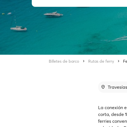
Billetes de barco
Rutas de ferry
Fe
Travesías
La conexión e
corta, desde
ferries conve