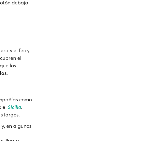
botón debajo
ra y el ferry
 cubren el
 que los
os
.
compañías como
 el
Sicilia
.
s largos.
s y, en algunos