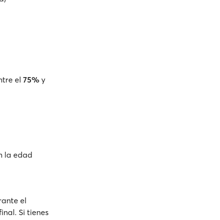
ntre el
75%
y
n la edad
rante el
inal. Si tienes