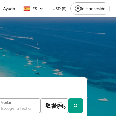
Ayuda
ES
USD ($)
Iniciar sesión
Vuelta
1
0
0
Escoge la fecha