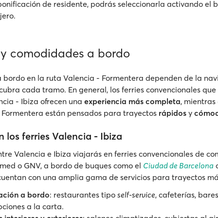
bonificación de residente, podrás seleccionarla activando el 
jero.
s y comodidades a bordo
 a bordo en la ruta Valencia - Formentera dependen de la navie
cubra cada tramo. En general, los ferries convencionales que
ncia - Ibiza ofrecen una
experiencia más completa
, mientras
- Formentera están pensados para trayectos
rápidos
y
cómod
n los ferries Valencia - Ibiza
ntre Valencia e Ibiza viajarás en ferries convencionales de 
asmed o GNV, a bordo de buques como el
Ciudad de Barcelona
o
cuentan con una amplia gama de servicios para trayectos má
ación a bordo
: restaurantes tipo
self-service
, cafeterías, bare
pciones a la carta.