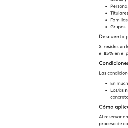
Persona
Titulare
Familia
Grupos
Descuento p
Si resides en 
el
85%
en el p
Condiciones
Las condicion
En mucho
Los/as
n
concreta
Cómo aplica
Al reservar en
proceso de co