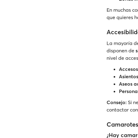
En muchas co
que quieres 
Accesibili
La mayoría de
disponen de
s
nivel de acce
Accesos
Asiento
Aseos a
Persona
Consejo:
Si ne
contactar con
Camarotes
¿Hay camaro