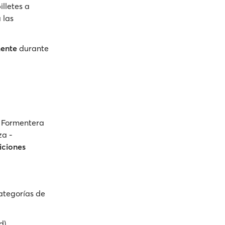
illetes a
 las
mente
durante
a Formentera
za -
iciones
tegorías de
d)