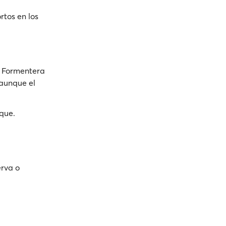
rtos en los
- Formentera
 aunque el
que.
erva o