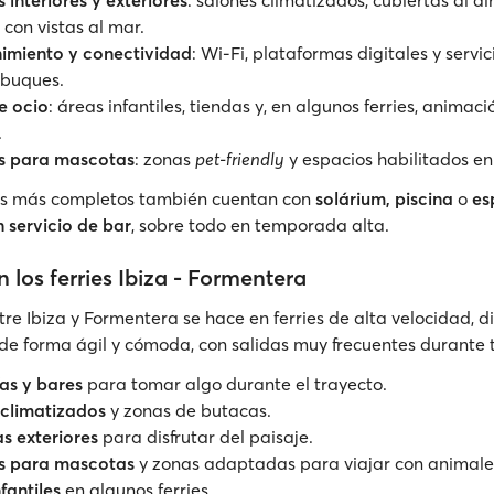
 interiores y exteriores
: salones climatizados, cubiertas al air
 con vistas al mar.
nimiento y conectividad
: Wi-Fi, plataformas digitales y servi
 buques.
e ocio
: áreas infantiles, tiendas y, en algunos ferries, animac
.
os para mascotas
: zonas
pet-friendly
y espacios habilitados en
ies más completos también cuentan con
solárium, piscina
o
es
n servicio de bar
, sobre todo en temporada alta.
n los ferries Ibiza - Formentera
ntre Ibiza y Formentera se hace en ferries de alta velocidad, 
a de forma ágil y cómoda, con salidas muy frecuentes durante 
as y bares
para tomar algo durante el trayecto.
 climatizados
y zonas de butacas.
s exteriores
para disfrutar del paisaje.
s para mascotas
y zonas adaptadas para viajar con animale
fantiles
en algunos ferries.