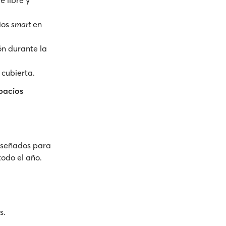
e libre y
cios
smart
en
ión durante la
 cubierta.
pacios
diseñados para
todo el año.
s.