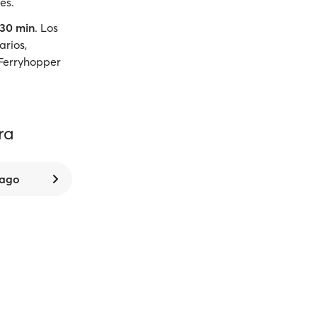
es.
 30 min
. Los
arios,
 Ferryhopper
ra
 ago