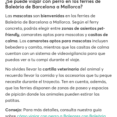
¿Se puede viajar con perro en los ferries de
Baleària de Barcelona a Mallorca?
Las
mascotas
son
bienvenidas
en los ferries de
Baleària de Barcelona a Mallorca. Según el ferry
concreto, podrás elegir entre
zonas de asientos
pet-
friendly
, camarotes aptos para mascotas y
casitas de
calma
. Los
camarotes aptos para mascotas
incluyen
bebedero y camita, mientras que las casitas de calma
cuentan con un sistema de videovigilancia para que
puedas ver a tu compi durante el viaje.
No olvides llevar la
cartilla veterinaria
del animal y
recuerda llevar la comida y los accesorios que tu peque
necesite durante el trayecto. Ten en cuenta, además,
que los ferries disponen de zonas de paseo y espacios
de pipicán donde los animales pueden estirar las
patitas.
Consejo:
Para más detalles, consulta nuestra guía
sobre
cómo viajar con perro a Baleares con Baleària
.