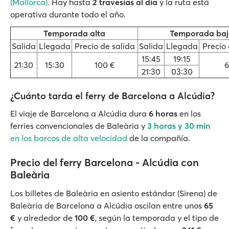
(Mallorca)
. Hay hasta
2 travesías al día
y la ruta está
operativa durante todo el año.
Temporada alta
Temporada ba
Salida
Llegada
Precio de salida
Salida
Llegada
Precio 
15:45
19:15
21:30
15:30
100 €
6
21:30
03:30
¿Cuánto tarda el ferry de Barcelona a Alcúdia?
El viaje de Barcelona a Alcúdia dura
6 horas
en los
ferries convencionales de Baleària y
3 horas y 30 min
en los barcos de alta velocidad
de la compañía.
Precio del ferry Barcelona - Alcúdia con
Baleària
Los billetes de Baleària en asiento estándar (Sirena) de
Baleària de Barcelona a Alcúdia oscilan entre unos
65
€
y alrededor de
100 €
, según la temporada y el tipo de