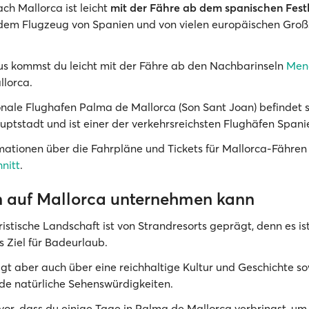
ch Mallorca ist leicht
mit der Fähre ab dem spanischen Fest
 dem Flugzeug von Spanien und von vielen europäischen Gro
s kommst du leicht mit der Fähre ab den Nachbarinseln
Men
lorca.
onale Flughafen Palma de Mallorca (Son Sant Joan) befindet 
auptstadt und ist einer der verkehrsreichsten Flughäfen Spani
mationen über die Fahrpläne und Tickets für Mallorca-Fähren
nitt
.
auf Mallorca unternehmen kann
istische Landschaft ist von Strandresorts geprägt, denn es ist
Ziel für Badeurlaub.
fügt aber auch über eine reichhaltige Kultur und Geschichte s
e natürliche Sehenswürdigkeiten.
vor, dass du einige Tage in Palma de Mallorca verbringst, um