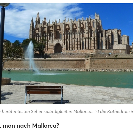
r berühmtesten Sehenswürdigkeiten Mallorcas ist die Kathedrale 
 man nach Mallorca?