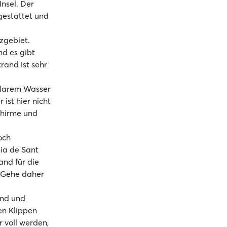
nsel. Der
gestattet und
zgebiet.
nd es gibt
rand ist sehr
lklarem Wasser
ist hier nicht
schirme und
och
ia de Sant
and für die
. Gehe daher
and und
en Klippen
r voll werden,