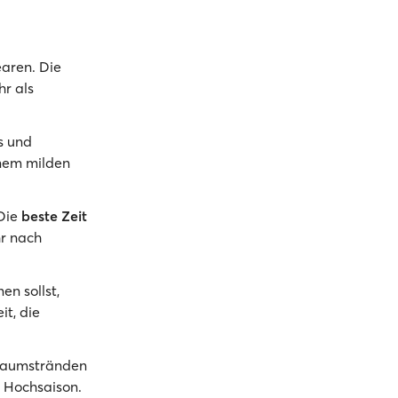
aren. Die
r als
s und
inem milden
 Die
beste Zeit
hr nach
en sollst,
it, die
Traumstränden
r Hochsaison.