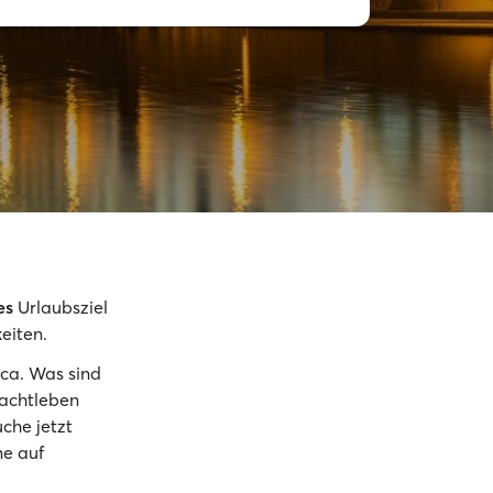
es
Urlaubsziel
eiten.
rca. Was sind
Nachtleben
che jetzt
e auf