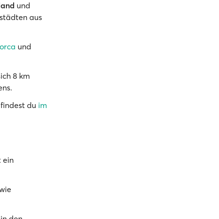
land
und
ßstädten aus
orca
und
sich 8 km
ens.
 findest du
im
 ein
owie
 in den