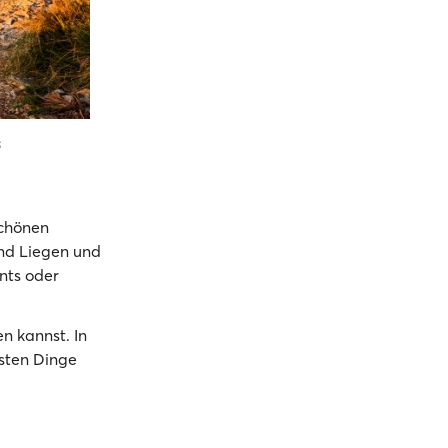
s
schönen
und Liegen und
nts oder
n kannst. In
gsten Dinge