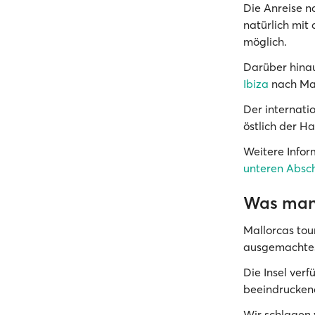
Die Anreise na
natürlich mit
möglich.
Darüber hinau
Ibiza
nach Mal
Der internati
östlich der H
Weitere Infor
unteren Absch
Was man 
Mallorcas tour
ausgemachtes 
Die Insel ver
beeindruckend
Wir schlagen 