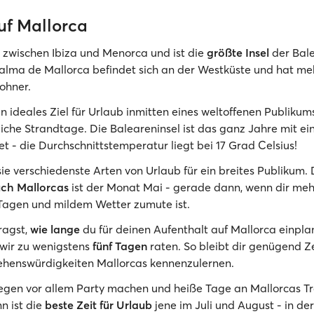
uf Mallorca
t zwischen Ibiza und Menorca und ist die
größte Insel
der Bale
lma de Mallorca befindet sich an der Westküste und hat meh
ohner.
in ideales Ziel für Urlaub inmitten eines weltoffenen Publikum
rliche Strandtage. Die Baleareninsel ist das ganz Jahre mit e
t - die Durchschnittstemperatur liegt bei 17 Grad Celsius!
sie verschiedenste Arten von Urlaub für ein breites Publikum.
uch Mallorcas
ist der Monat Mai - gerade dann, wenn dir me
Tagen und mildem Wetter zumute ist.
fragst,
wie lange
du für deinen Aufenthalt auf Mallorca einplan
wir zu wenigstens
fünf Tagen
raten. So bleibt dir genügend Ze
ehenswürdigkeiten Mallorcas kennenzulernen.
gegen vor allem Party machen und heiße Tage an Mallorcas 
n ist die
beste Zeit für Urlaub
jene im Juli und August - in de