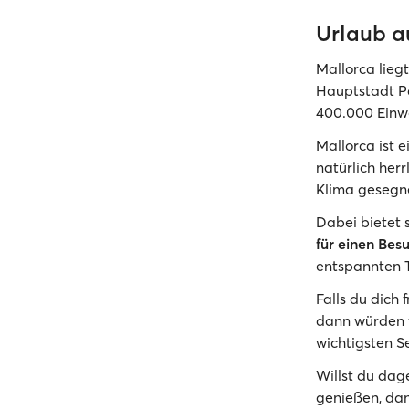
Urlaub a
Mallorca lieg
Hauptstadt Pa
400.000 Einw
Mallorca ist e
natürlich her
Klima gesegne
Dabei bietet 
für einen Bes
entspannten 
Falls du dich 
dann würden 
wichtigsten S
Willst du da
genießen, dan