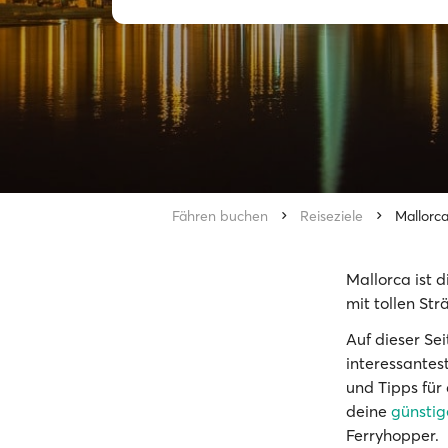
Fähren buchen
Reiseziele
Mallorc
Mallorca ist 
mit tollen St
Auf dieser Se
interessantes
und Tipps für
deine
günstig
Ferryhopper.