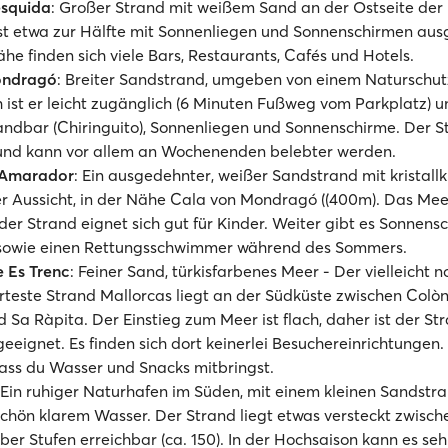
squida
: Großer Strand mit weißem Sand an der Ostseite der I
st etwa zur Hälfte mit Sonnenliegen und Sonnenschirmen aus
ähe finden sich viele Bars, Restaurants, Cafés und Hotels.
ondragó
: Breiter Sandstrand, umgeben von einem Naturschut
ist er leicht zugänglich (6 Minuten Fußweg vom Parkplatz) u
andbar (Chiringuito), Sonnenliegen und Sonnenschirme. Der St
 und kann vor allem an Wochenenden belebter werden.
'Amarador
: Ein ausgedehnter, weißer Sandstrand mit kristal
er Aussicht, in der Nähe Cala von Mondragó ((400m). Das Meer 
 der Strand eignet sich gut für Kinder. Weiter gibt es Sonnen
 sowie einen Rettungsschwimmer während des Sommers.
e Es Trenc
: Feiner Sand, türkisfarbenes Meer - Der vielleicht n
teste Strand Mallorcas liegt an der Südküste zwischen Colòn
d Sa Ràpita. Der Einstieg zum Meer ist flach, daher ist der Str
geeignet. Es finden sich dort keinerlei Besuchereinrichtungen
dass du Wasser und Snacks mitbringst.
 Ein ruhiger Naturhafen im Süden, mit einem kleinen Sandstr
hön klarem Wasser. Der Strand liegt etwas versteckt zwisch
über Stufen erreichbar (ca. 150). In der Hochsaison kann es seh