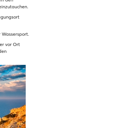
einzutauchen.
agungsort
 Wassersport.
er vor Ort
 den