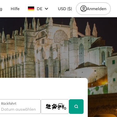
ng
Hilfe
DE
USD ($)
Anmelden
Rückfahrt
1
0
0
Datum auswählen