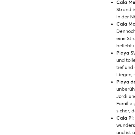
Cala Me
Strand i
in der N
Cala M
Dennoch 
eine Str
beliebt
Playa S
und toll
tief und
Liegen,
Playa d
unberühr
Jordi un
Familie 
sicher, 
Cala Pi
:
wundersc
und ist 