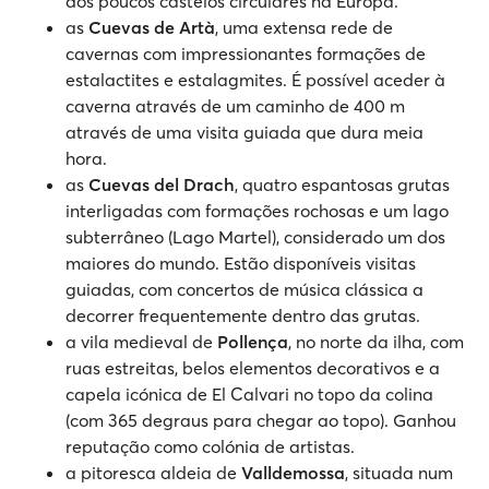
dos poucos castelos circulares na Europa.
as
Cuevas de Artà
, uma extensa rede de
cavernas com impressionantes formações de
estalactites e estalagmites. É possível aceder à
caverna através de um caminho de 400 m
através de uma visita guiada que dura meia
hora.
as
Cuevas del Drach
, quatro espantosas grutas
interligadas com formações rochosas e um lago
subterrâneo (Lago Martel), considerado um dos
maiores do mundo. Estão disponíveis visitas
guiadas, com concertos de música clássica a
decorrer frequentemente dentro das grutas.
a vila medieval de
Pollença
, no norte da ilha, com
ruas estreitas, belos elementos decorativos e a
capela icónica de El Calvari no topo da colina
(com 365 degraus para chegar ao topo). Ganhou
reputação como colónia de artistas.
a pitoresca aldeia de
Valldemossa
, situada num