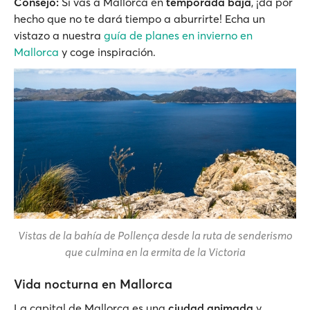
Consejo:
Si vas a Mallorca en
temporada baja
, ¡da por
hecho que no te dará tiempo a aburrirte! Echa un
vistazo a nuestra
guía de planes en invierno en
Mallorca
y coge inspiración.
Vistas de la bahía de Pollença desde la ruta de senderismo
que culmina en la ermita de la Victoria
Vida nocturna en Mallorca
La capital de Mallorca es una
ciudad animada
y