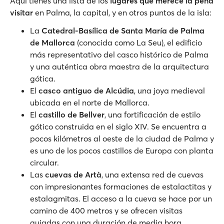
Aquí tienes una lista de los
lugares que merece la pena
visitar
en Palma, la capital, y en otros puntos de la isla:
La
Catedral-Basílica de Santa María de Palma
de Mallorca
(conocida como La Seu), el edificio
más representativo del casco histórico de Palma
y una auténtica obra maestra de la arquitectura
gótica.
El
casco antiguo de Alcúdia
, una joya medieval
ubicada en el norte de Mallorca.
El
castillo de Bellver
, una fortificación de estilo
gótico construida en el siglo XIV. Se encuentra a
pocos kilómetros al oeste de la ciudad de Palma y
es uno de los pocos castillos de Europa con planta
circular.
Las
cuevas de Artà
, una extensa red de cuevas
con impresionantes formaciones de estalactitas y
estalagmitas. El acceso a la cueva se hace por un
camino de 400 metros y se ofrecen visitas
guiadas con una duración de media hora.