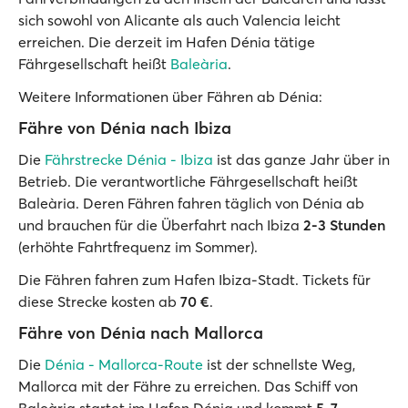
sich sowohl von Alicante als auch Valencia leicht
erreichen. Die derzeit im Hafen Dénia tätige
Fährgesellschaft heißt
Baleària
.
Weitere Informationen über Fähren ab Dénia:
Fähre von Dénia nach Ibiza
Die
Fährstrecke Dénia - Ibiza
ist das ganze Jahr über in
Betrieb. Die verantwortliche Fährgesellschaft heißt
Baleària. Deren Fähren fahren täglich von Dénia ab
und brauchen für die Überfahrt nach Ibiza
2-3 Stunden
(erhöhte Fahrtfrequenz im Sommer).
Die Fähren fahren zum Hafen Ibiza-Stadt. Tickets für
diese Strecke kosten ab
70 €
.
Fähre von Dénia nach Mallorca
Die
Dénia - Mallorca-Route
ist der schnellste Weg,
Mallorca mit der Fähre zu erreichen. Das Schiff von
Baleària startet im Hafen Dénia und kommt
5-7