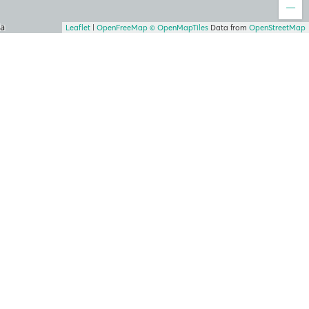
Leaflet
|
OpenFreeMap
© OpenMapTiles
Data from
OpenStreetMap