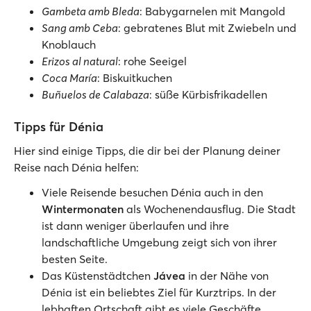
Gambeta amb Bleda
: Babygarnelen mit Mangold
Sang amb Ceba
: gebratenes Blut mit Zwiebeln und
Knoblauch
Erizos al natural
: rohe Seeigel
Coca María
: Biskuitkuchen
Buñuelos de Calabaza
: süße Kürbisfrikadellen
Tipps für Dénia
Hier sind einige Tipps, die dir bei der Planung deiner
Reise nach Dénia helfen:
Viele Reisende besuchen Dénia auch in den
Wintermonaten
als Wochenendausflug. Die Stadt
ist dann weniger überlaufen und ihre
landschaftliche Umgebung zeigt sich von ihrer
besten Seite.
Das Küstenstädtchen
Jávea
in der Nähe von
Dénia ist ein beliebtes Ziel für Kurztrips. In der
lebhaften Ortschaft gibt es viele Geschäfte,