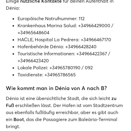
Einige
nützliche Kontakte
für deinen Aufenthalt in
Dénia:
Europäische Notrufnummer: 112
Krankenhaus Marina Salud: +34966429000 /
+34965648604
HACLE, Hospital La Pedrera: +34966467170
Hafenbehörde Dénia: +34966428240
Touristische Informationen: +34966422367 /
+34966423420
Lokale Polizei: +34965780190 / 092
Taxidienste: +34965786565
Wie kommt man in Dénia von A nach B?
Dénia ist eine übersichtliche Stadt, die sich leicht
zu
Fuß
erschließen lässt. Der Hafen ist vom Stadtzentrum
aus ebenfalls fußläufig erreichbar, aber es gibt auch
ein
Boot
, das die Passagiere zum Baleària-Terminal
bringt.