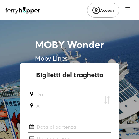
Accedi
MOBY Wonder
Moby Lines
Biglietti del traghetto
Da
A
Data di partenza
Data di ritorno