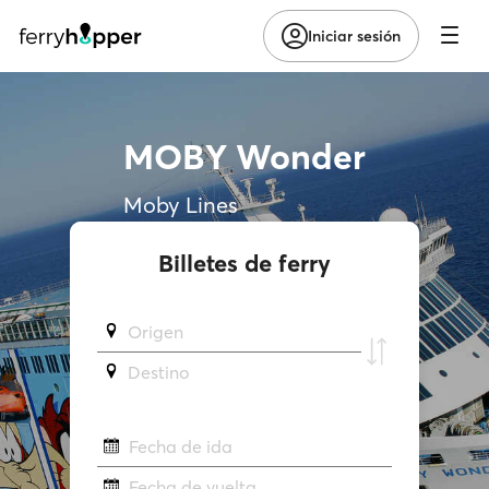
Iniciar sesión
MOBY Wonder
Moby Lines
Billetes de ferry
Origen
Destino
Fecha de ida
Fecha de vuelta