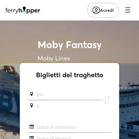
Accedi
Moby Fantasy
Moby Lines
Biglietti del traghetto
Da
A
Data di partenza
Data di ritorno