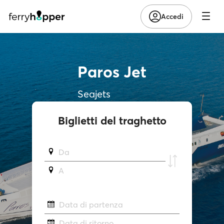
Accedi
Paros Jet
Seajets
Biglietti del traghetto
Da
A
Data di partenza
Data di ritorno