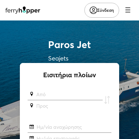
Σύνδεση
Paros Jet
Seajets
Εισιτήρια πλοίων
Από
Προς
Ημ/νία αναχώρησης
Ημ/νία επιστροφής