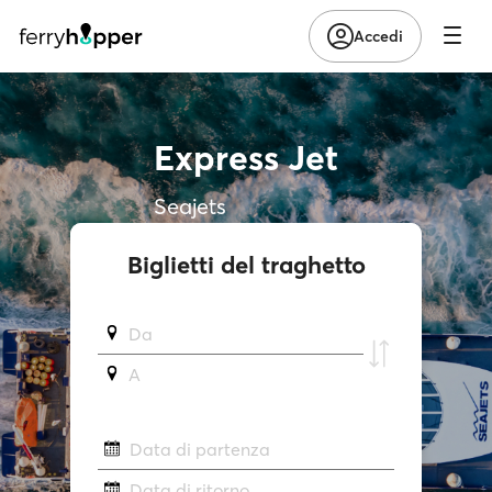
Accedi
Express Jet
Seajets
Biglietti del traghetto
Da
A
Data di partenza
Data di ritorno